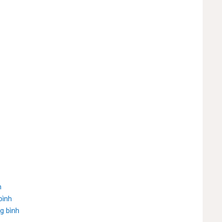
h
bình
g bình