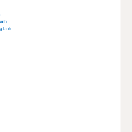
h
bình
g bình