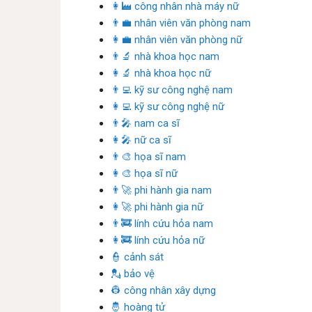
👩‍🏭 công nhân nhà máy nữ
👨‍💼 nhân viên văn phòng nam
👩‍💼 nhân viên văn phòng nữ
👨‍🔬 nhà khoa học nam
👩‍🔬 nhà khoa học nữ
👨‍💻 kỹ sư công nghệ nam
👩‍💻 kỹ sư công nghệ nữ
👨‍🎤 nam ca sĩ
👩‍🎤 nữ ca sĩ
👨‍🎨 họa sĩ nam
👩‍🎨 họa sĩ nữ
👨‍🚀 phi hành gia nam
👩‍🚀 phi hành gia nữ
👨‍🚒 lính cứu hỏa nam
👩‍🚒 lính cứu hỏa nữ
👮 cảnh sát
💂 bảo vệ
👷 công nhân xây dựng
🤴 hoàng tử