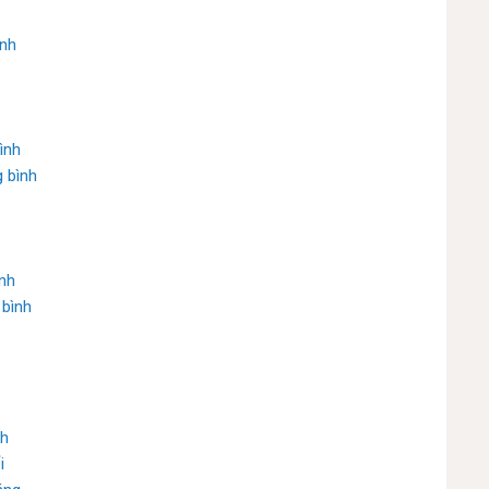
ình
ình
g bình
ình
 bình
nh
i