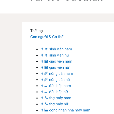
Thể loại:
Con người & Cơ thể
👨‍🎓 sinh viên nam
👩‍🎓 sinh viên nữ
👨‍🏫 giáo viên nam
👩‍🏫 giáo viên nữ
👨‍🌾 nông dân nam
👩‍🌾 nông dân nữ
👨‍🍳 đầu bếp nam
👩‍🍳 đầu bếp nữ
👨‍🔧 thợ máy nam
👩‍🔧 thợ máy nữ
👨‍🏭 công nhân nhà máy nam