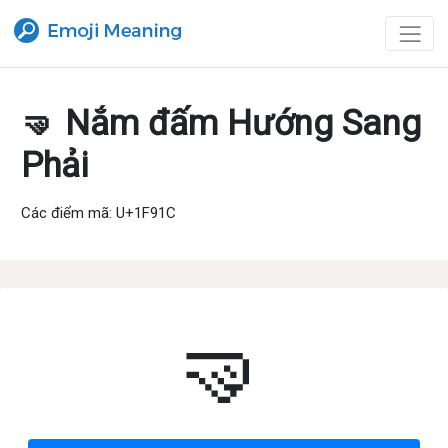
🤜 Nắm đấm Hướng Sang
Phải
Các điểm mã: U+1F91C
🤜