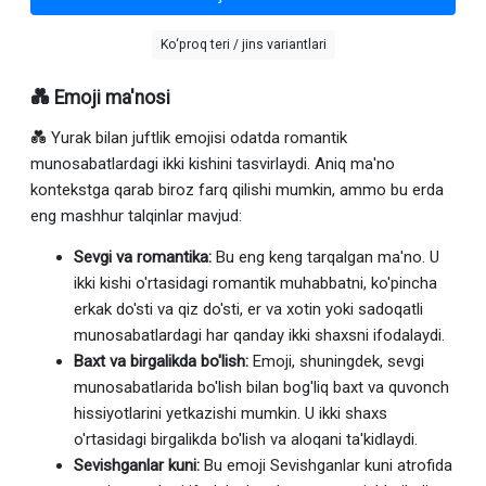
Ko‘proq teri / jins variantlari
💑 Emoji ma'nosi
💑 Yurak bilan juftlik emojisi odatda romantik
munosabatlardagi ikki kishini tasvirlaydi. Aniq ma'no
kontekstga qarab biroz farq qilishi mumkin, ammo bu erda
eng mashhur talqinlar mavjud:
Sevgi va romantika:
Bu eng keng tarqalgan ma'no. U
ikki kishi o'rtasidagi romantik muhabbatni, ko'pincha
erkak do'sti va qiz do'sti, er va xotin yoki sadoqatli
munosabatlardagi har qanday ikki shaxsni ifodalaydi.
Baxt va birgalikda bo'lish:
Emoji, shuningdek, sevgi
munosabatlarida bo'lish bilan bog'liq baxt va quvonch
hissiyotlarini yetkazishi mumkin. U ikki shaxs
o'rtasidagi birgalikda bo'lish va aloqani ta'kidlaydi.
Sevishganlar kuni:
Bu emoji Sevishganlar kuni atrofida