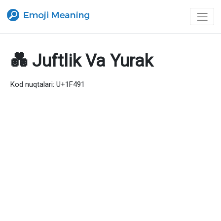
💑 Juftlik Va Yurak
Kod nuqtalari: U+1F491