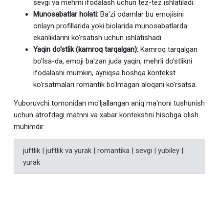
sevgi va mehrni ifodalash uchun tez-tez ishlatiladi.
Munosabatlar holati:
Ba'zi odamlar bu emojisini
onlayn profillarida yoki biolarida munosabatlarda
ekanliklarini ko'rsatish uchun ishlatishadi.
Yaqin do'stlik (kamroq tarqalgan):
Kamroq tarqalgan
bo'lsa-da, emoji ba'zan juda yaqin, mehrli do'stlikni
ifodalashi mumkin, ayniqsa boshqa kontekst
ko'rsatmalari romantik bo'lmagan aloqani ko'rsatsa.
Yuboruvchi tomonidan mo'ljallangan aniq ma'noni tushunish
uchun atrofdagi matnni va xabar kontekstini hisobga olish
muhimdir.
juftlik | juftlik va yurak | romantika | sevgi | yubiley |
yurak