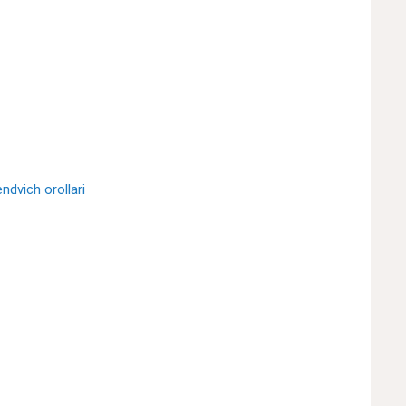
ndvich orollari