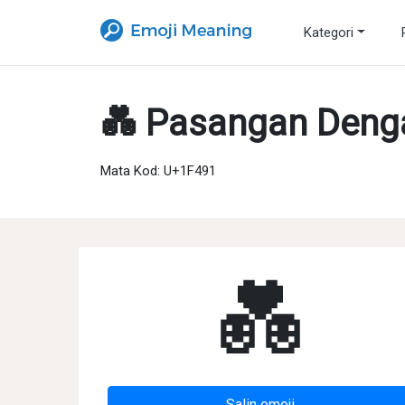
Kategori
💑 Pasangan Denga
Mata Kod: U+1F491
💑
Salin emoji