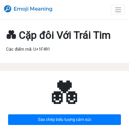
💑 Cặp đôi Với Trái Tim
Các điểm mã: U+1F491
💑
Sao chép biểu tượng cảm xúc