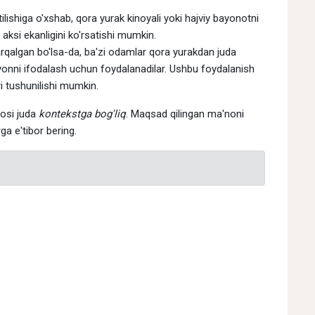
ishiga o'xshab, qora yurak kinoyali yoki hajviy bayonotni
 aksi ekanligini ko'rsatishi mumkin.
qalgan bo'lsa-da, ba'zi odamlar qora yurakdan juda
onni ifodalash uchun foydalanadilar. Ushbu foydalanish
 tushunilishi mumkin.
nosi juda
kontekstga bog'liq
. Maqsad qilingan ma'noni
a e'tibor bering.