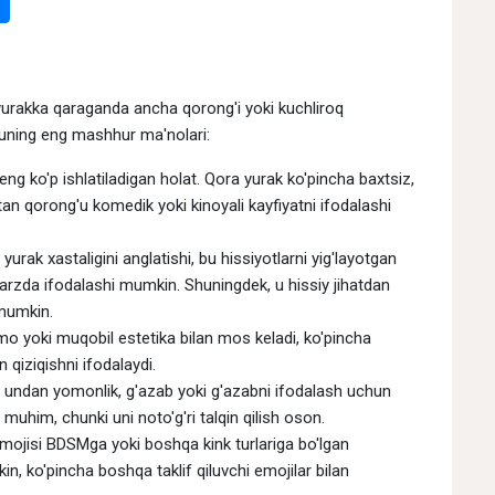
 yurakka qaraganda ancha qorong'i yoki kuchliroq
 uning eng mashhur ma'nolari:
eng ko'p ishlatiladigan holat. Qora yurak ko'pincha baxtsiz,
tan qorong'u komedik yoki kinoyali kayfiyatni ifodalashi
yurak xastaligini anglatishi, bu hissiyotlarni yig'layotgan
tarzda ifodalashi mumkin. Shuningdek, u hissiy jihatdan
 mumkin.
mo yoki muqobil estetika bilan mos keladi, ko'pincha
qiziqishni ifodalaydi.
 undan yomonlik, g'azab yoki g'azabni ifodalash uchun
uhim, chunki uni noto'g'ri talqin qilish oson.
mojisi BDSMga yoki boshqa kink turlariga bo'lgan
kin, ko'pincha boshqa taklif qiluvchi emojilar bilan