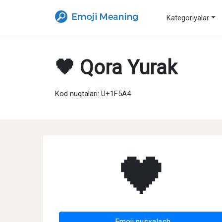
Kategoriyalar
🖤 Qora Yurak
Kod nuqtalari: U+1F5A4
🖤
Emoji nusxalash