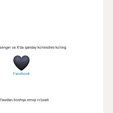
nger va X’da qanday ko‘rinishini ko‘ring:
Facebook
fasidan boshqa emoji ro‘yxati: