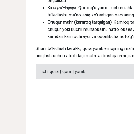
birgalikda.
Kinoya/Hajviya:
Qorong'u yumor uchun ishlatil
ta'kidlashi, ma'no aniq ko'rsatilgan narsaning
Chuqur mehr (kamroq tarqalgan):
Kamroq tar
chuqur yoki kuchli muhabbatni, hatto obsesy
kamdan kam uchraydi va osonlikcha noto'g'ri
Shuni ta'kidlash kerakki, qora yurak emojining ma'
aniqlash uchun atrofidagi matn va boshqa emojilarg
ichi qora | qora | yurak