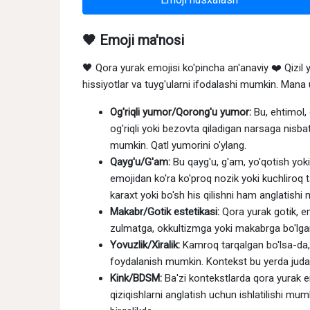
🖤 Emoji ma'nosi
🖤 Qora yurak emojisi ko'pincha an'anaviy ❤️ Qizil
hissiyotlar va tuyg'ularni ifodalashi mumkin. Mana
Og'riqli yumor/Qorong'u yumor:
Bu, ehtimol, 
og'riqli yoki bezovta qiladigan narsaga nisba
mumkin. Qatl yumorini o'ylang.
Qayg'u/G'am:
Bu qayg'u, g'am, yo'qotish yoki 
emojidan ko'ra ko'proq nozik yoki kuchliroq 
karaxt yoki bo'sh his qilishni ham anglatishi
Makabr/Gotik estetikasi:
Qora yurak gotik, e
zulmatga, okkultizmga yoki makabrga bo'lgan 
Yovuzlik/Xiralik:
Kamroq tarqalgan bo'lsa-da,
foydalanish mumkin. Kontekst bu yerda juda m
Kink/BDSM:
Ba'zi kontekstlarda qora yurak e
qiziqishlarni anglatish uchun ishlatilishi mum