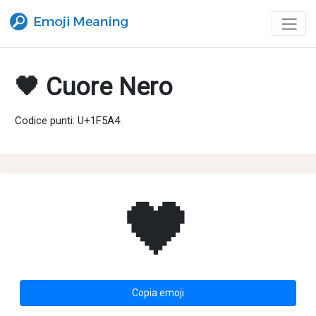
🖤 Cuore Nero
Codice punti: U+1F5A4
🖤
Copia emoji