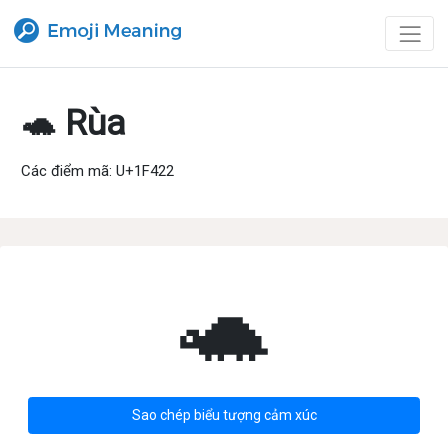
🐢 Rùa
Các điểm mã: U+1F422
🐢
Sao chép biểu tượng cảm xúc