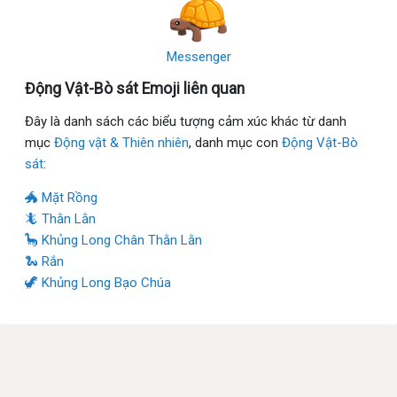
Messenger
Động Vật-Bò sát Emoji liên quan
Đây là danh sách các biểu tượng cảm xúc khác từ danh
mục
Động vật & Thiên nhiên
, danh mục con
Động Vật-Bò
sát
:
🐲 Mặt Rồng
🦎 Thằn Lằn
🦕 Khủng Long Chân Thằn Lằn
🐍 Rắn
🦖 Khủng Long Bạo Chúa