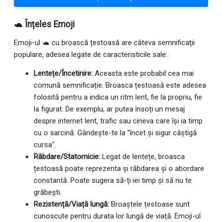
🐢 Înțeles Emoji
Emoji-ul 🐢 cu broască țestoasă are câteva semnificații
populare, adesea legate de caracteristicile sale:
Lentețe/Încetinire:
Aceasta este probabil cea mai
comună semnificație. Broasca țestoasă este adesea
folosită pentru a indica un ritm lent, fie la propriu, fie
la figurat. De exemplu, ar putea însoți un mesaj
despre internet lent, trafic sau cineva care își ia timp
cu o sarcină. Gândește-te la "încet și sigur câștigă
cursa".
Răbdare/Statornicie:
Legat de lentețe, broasca
țestoasă poate reprezenta și răbdarea și o abordare
constantă. Poate sugera să-ți iei timp și să nu te
grăbești.
Rezistență/Viață lungă:
Broaștele țestoase sunt
cunoscute pentru durata lor lungă de viață. Emoji-ul