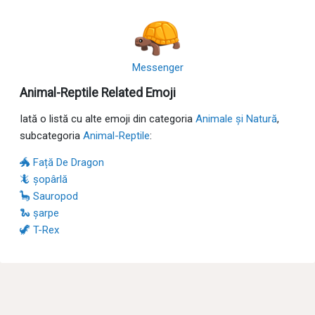
Messenger
Animal-Reptile Related Emoji
Iată o listă cu alte emoji din categoria
Animale și Natură
,
subcategoria
Animal-Reptile
:
🐲 Față De Dragon
🦎 șopârlă
🦕 Sauropod
🐍 șarpe
🦖 T-Rex