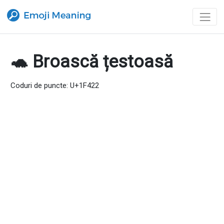
🐢 Broască țestoasă
Coduri de puncte: U+1F422