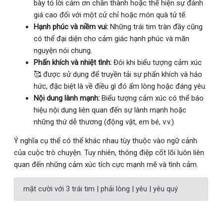
bày tỏ lời cảm ơn chân thành hoặc thể hiện sự đánh
giá cao đối với một cử chỉ hoặc món quà tử tế.
Hạnh phúc và niềm vui:
Những trái tim tràn đầy cũng
có thể đại diện cho cảm giác hạnh phúc và mãn
nguyện nói chung.
Phấn khích và nhiệt tình:
Đôi khi biểu tượng cảm xúc
🥰 được sử dụng để truyền tải sự phấn khích và háo
hức, đặc biệt là về điều gì đó ấm lòng hoặc đáng yêu.
Nội dung lành mạnh:
Biểu tượng cảm xúc có thể báo
hiệu nội dung liên quan đến sự lành mạnh hoặc
những thứ dễ thương (động vật, em bé, v.v.)
Ý nghĩa cụ thể có thể khác nhau tùy thuộc vào ngữ cảnh
của cuộc trò chuyện. Tuy nhiên, thông điệp cốt lõi luôn liên
quan đến những cảm xúc tích cực mạnh mẽ và tình cảm.
mặt cười với 3 trái tim | phải lòng | yêu | yêu quý