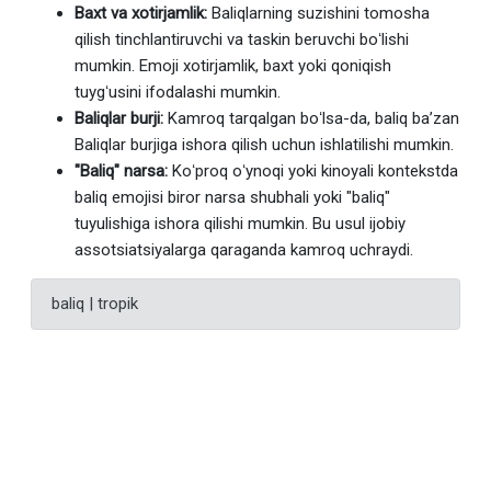
Baxt va xotirjamlik:
Baliqlarning suzishini tomosha
qilish tinchlantiruvchi va taskin beruvchi boʻlishi
mumkin. Emoji xotirjamlik, baxt yoki qoniqish
tuygʻusini ifodalashi mumkin.
Baliqlar burji:
Kamroq tarqalgan boʻlsa-da, baliq baʼzan
Baliqlar burjiga ishora qilish uchun ishlatilishi mumkin.
"Baliq" narsa:
Koʻproq oʻynoqi yoki kinoyali kontekstda
baliq emojisi biror narsa shubhali yoki "baliq"
tuyulishiga ishora qilishi mumkin. Bu usul ijobiy
assotsiatsiyalarga qaraganda kamroq uchraydi.
baliq | tropik