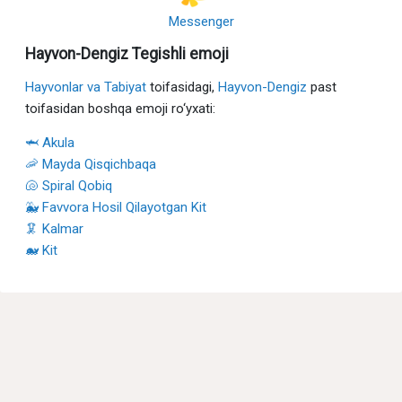
Messenger
Hayvon-Dengiz Tegishli emoji
Hayvonlar va Tabiyat
toifasidagi,
Hayvon-Dengiz
past
toifasidan boshqa emoji ro‘yxati:
🦈 Akula
🦐 Mayda Qisqichbaqa
🐚 Spiral Qobiq
🐳 Favvora Hosil Qilayotgan Kit
🦑 Kalmar
🐋 Kit