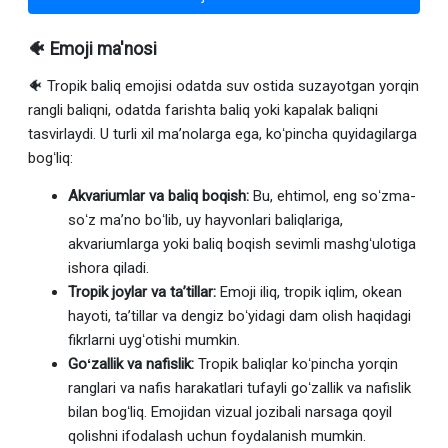
🐠 Emoji ma'nosi
🐠 Tropik baliq emojisi odatda suv ostida suzayotgan yorqin
rangli baliqni, odatda farishta baliq yoki kapalak baliqni
tasvirlaydi. U turli xil maʼnolarga ega, koʻpincha quyidagilarga
bogʻliq:
Akvariumlar va baliq boqish:
Bu, ehtimol, eng soʻzma-
soʻz maʼno boʻlib, uy hayvonlari baliqlariga,
akvariumlarga yoki baliq boqish sevimli mashgʻulotiga
ishora qiladi.
Tropik joylar va taʼtillar:
Emoji iliq, tropik iqlim, okean
hayoti, taʼtillar va dengiz boʻyidagi dam olish haqidagi
fikrlarni uygʻotishi mumkin.
Goʻzallik va nafislik:
Tropik baliqlar koʻpincha yorqin
ranglari va nafis harakatlari tufayli goʻzallik va nafislik
bilan bogʻliq. Emojidan vizual jozibali narsaga qoyil
qolishni ifodalash uchun foydalanish mumkin.