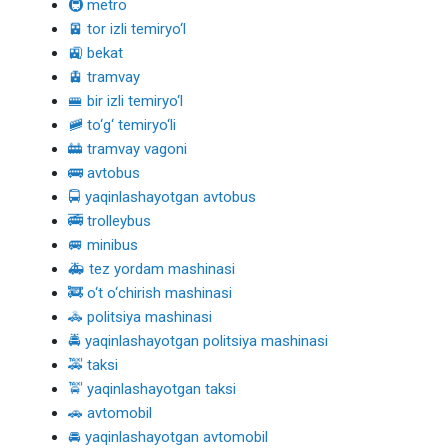
🚇 metro
🚈 tor izli temiryo‘l
🚉 bekat
🚊 tramvay
🚝 bir izli temiryo‘l
🚞 to‘g‘ temiryo‘li
🚋 tramvay vagoni
🚌 avtobus
🚍 yaqinlashayotgan avtobus
🚎 trolleybus
🚐 minibus
🚑 tez yordam mashinasi
🚒 o‘t o‘chirish mashinasi
🚓 politsiya mashinasi
🚔 yaqinlashayotgan politsiya mashinasi
🚕 taksi
🚖 yaqinlashayotgan taksi
🚗 avtomobil
🚘 yaqinlashayotgan avtomobil