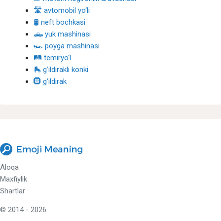
🛣 avtomobil yo‘li
🛢 neft bochkasi
🛻 yuk mashinasi
🏎 poyga mashinasi
🛤 temiryo‘l
🛼 gʻildirakli konki
🛞 gʻildirak
Aloqa
Maxfiylik
Shartlar
© 2014 - 2026