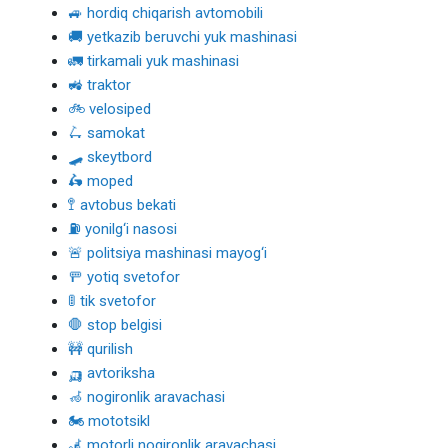
🚙 hordiq chiqarish avtomobili
🚚 yetkazib beruvchi yuk mashinasi
🚛 tirkamali yuk mashinasi
🚜 traktor
🚲 velosiped
🛴 samokat
🛹 skeytbord
🛵 moped
🚏 avtobus bekati
⛽ yonilg‘i nasosi
🚨 politsiya mashinasi mayog‘i
🚥 yotiq svetofor
🚦 tik svetofor
🛑 stop belgisi
🚧 qurilish
🛺 avtoriksha
🦽 nogironlik aravachasi
🏍 mototsikl
🦼 motorli nogironlik aravachasi