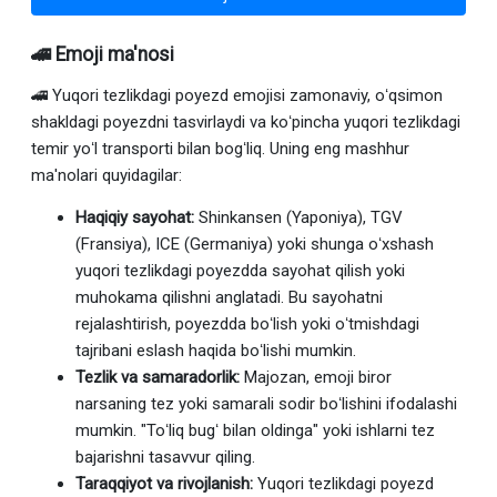
🚄 Emoji ma'nosi
🚄 Yuqori tezlikdagi poyezd emojisi zamonaviy, oʻqsimon
shakldagi poyezdni tasvirlaydi va koʻpincha yuqori tezlikdagi
temir yoʻl transporti bilan bogʻliq. Uning eng mashhur
ma'nolari quyidagilar:
Haqiqiy sayohat:
Shinkansen (Yaponiya), TGV
(Fransiya), ICE (Germaniya) yoki shunga oʻxshash
yuqori tezlikdagi poyezdda sayohat qilish yoki
muhokama qilishni anglatadi. Bu sayohatni
rejalashtirish, poyezdda boʻlish yoki oʻtmishdagi
tajribani eslash haqida boʻlishi mumkin.
Tezlik va samaradorlik:
Majozan, emoji biror
narsaning tez yoki samarali sodir boʻlishini ifodalashi
mumkin. "Toʻliq bugʻ bilan oldinga" yoki ishlarni tez
bajarishni tasavvur qiling.
Taraqqiyot va rivojlanish:
Yuqori tezlikdagi poyezd