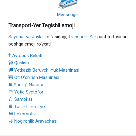
Messenger
Transport-Yer Tegishli emoji
Sayohat va Joylar
toifasidagi,
Transport-Yer
past toifasidan
boshqa emoji ro‘yxati:
🚏 Avtobus Bekati
🚧 Qurilish
🚚 Yetkazib Beruvchi Yuk Mashinasi
🚒 O‘t O‘chirish Mashinasi
⛽ Yonilg‘i Nasosi
🚥 Yotiq Svetofor
🛴 Samokat
🚈 Tor Izli Temiryo‘l
🚂 Lokomotiv
🦽 Nogironlik Aravachasi