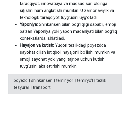
taraqqiyot, innovatsiya va maqsad sari oldinga
siljishni ham anglatishi mumkin. U zamonaviylik va
texnologik taraqqiyot tuygʻusini uygʻotadi.
Yaponiya:
Shinkansen bilan bogʻliqligi sababli, emoji
ba'zan Yaponiya yoki yapon madaniyati bilan bogʻliq
kontekstlarda ishlatiladi.
Hayajon va kutish:
Yuqori tezlikdagi poyezdda
sayohat qilish istiqboli hayajonli boʻlishi mumkin va
emoji sayohat yoki yangi tajriba uchun kutish
tuygʻusini aks ettirishi mumkin.
poyezd | shinkansen | temir yoʻl | temiryo‘l | tezlik |
tezyurar | transport