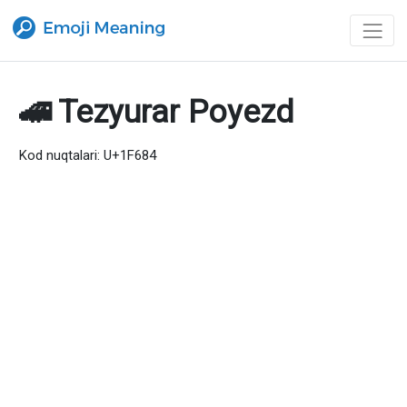
🚄 Tezyurar Poyezd
Kod nuqtalari: U+1F684