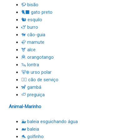
🦬 bisão
🐈‍⬛ gato preto
🐿 esquilo
🫏 burro
🦮 cão-guia
🦣 mamute
🫎 alce
🦧 orangotango
🦦 lontra
🐻‍❄️ urso polar
🐕‍🦺 cão de serviço
🦨 gambá
🦥 preguiça
Animal-Marinho
🐳 baleia esguichando água
🐋 baleia
🐬 golfinho