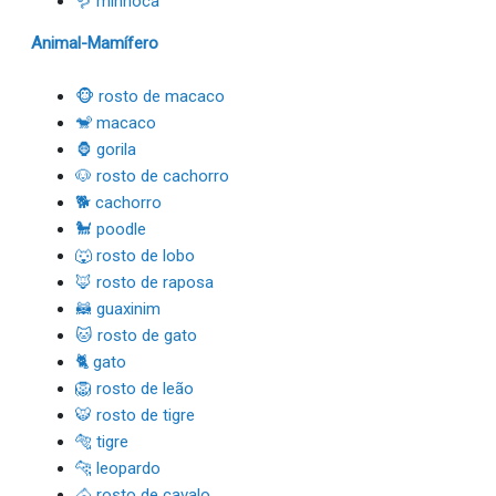
🪱 minhoca
Animal-Mamífero
🐵 rosto de macaco
🐒 macaco
🦍 gorila
🐶 rosto de cachorro
🐕 cachorro
🐩 poodle
🐺 rosto de lobo
🦊 rosto de raposa
🦝 guaxinim
🐱 rosto de gato
🐈 gato
🦁 rosto de leão
🐯 rosto de tigre
🐅 tigre
🐆 leopardo
🐴 rosto de cavalo