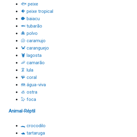
🐟 peixe
🐠 peixe tropical
🐡 baiacu
🦈 tubarão
🐙 polvo
🐚 caramujo
🦀 caranguejo
🦞 lagosta
🦐 camarão
🦑 lula
🪸 coral
🪼 água-viva
🦪 ostra
🦭 foca
Animal-Réptil
🐊 crocodilo
🐢 tartaruga