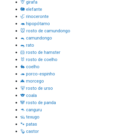
🦒 girafa
🐘 elefante
🦏 rinoceronte
🦛 hipopótamo
🐭 rosto de camundongo
🐁 camundongo
🐀 rato
🐹 rosto de hamster
🐰 rosto de coelho
🐇 coelho
🦔 porco-espinho
🦇 morcego
🐻 rosto de urso
🐨 coala
🐼 rosto de panda
🦘 canguru
🦡 texugo
🐾 patas
🦫 castor