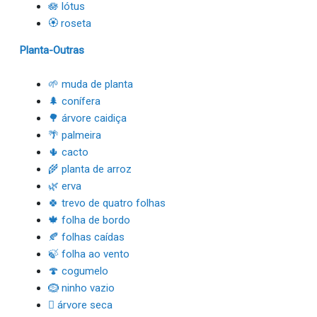
🪷 lótus
🏵 roseta
Planta-Outras
🌱 muda de planta
🌲 conífera
🌳 árvore caidiça
🌴 palmeira
🌵 cacto
🌾 planta de arroz
🌿 erva
🍀 trevo de quatro folhas
🍁 folha de bordo
🍂 folhas caídas
🍃 folha ao vento
🍄 cogumelo
🪹 ninho vazio
🪾 árvore seca