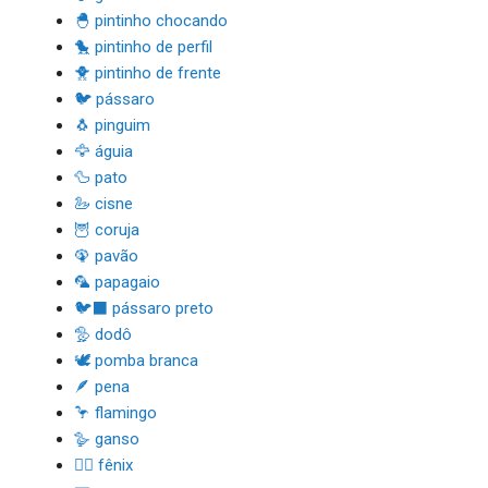
🐣 pintinho chocando
🐤 pintinho de perfil
🐥 pintinho de frente
🐦 pássaro
🐧 pinguim
🦅 águia
🦆 pato
🦢 cisne
🦉 coruja
🦚 pavão
🦜 papagaio
🐦‍⬛ pássaro preto
🦤 dodô
🕊 pomba branca
🪶 pena
🦩 flamingo
🪿 ganso
🐦‍🔥 fênix