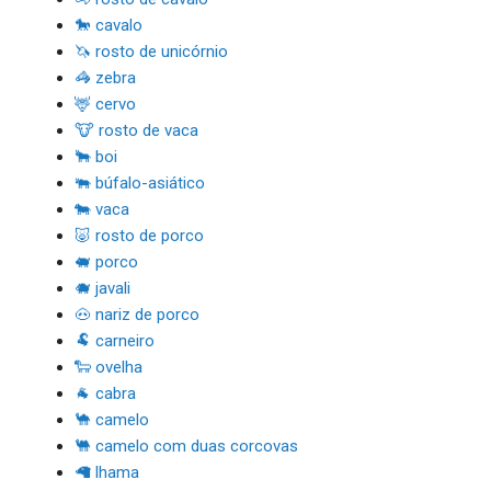
🐎 cavalo
🦄 rosto de unicórnio
🦓 zebra
🦌 cervo
🐮 rosto de vaca
🐂 boi
🐃 búfalo-asiático
🐄 vaca
🐷 rosto de porco
🐖 porco
🐗 javali
🐽 nariz de porco
🐏 carneiro
🐑 ovelha
🐐 cabra
🐪 camelo
🐫 camelo com duas corcovas
🦙 lhama