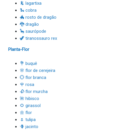
🦎 lagartixa
🐍 cobra
🐲 rosto de dragão
🐉 dragão
🦕 saurópode
🦖 tiranossauro rex
Planta-Flor
💐 buquê
🌸 flor de cerejeira
💮 flor branca
🌹 rosa
🥀 flor murcha
🌺 hibisco
🌻 girassol
🌼 flor
🌷 tulipa
🪻 jacinto