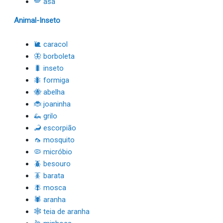
🪽 asa
Animal-Inseto
🐌 caracol
🦋 borboleta
🐛 inseto
🐜 formiga
🐝 abelha
🐞 joaninha
🦗 grilo
🦂 escorpião
🦟 mosquito
🦠 micróbio
🪲 besouro
🪳 barata
🪰 mosca
🕷 aranha
🕸 teia de aranha