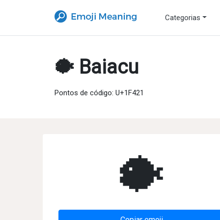
Categorias
🐡 Baiacu
Pontos de código: U+1F421
🐡
Copiar emoji