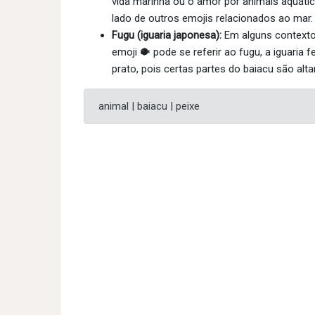
vida marinha ou o amor por animais aquátic
lado de outros emojis relacionados ao mar.
Fugu (iguaria japonesa):
Em alguns contexto
emoji 🐡 pode se referir ao fugu, a iguaria 
prato, pois certas partes do baiacu são alt
animal | baiacu | peixe