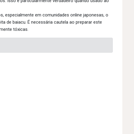
os. Isso é particularmente verdadeiro quando usado ao
s, especialmente em comunidades online japonesas, o
feita de baiacu. É necessária cautela ao preparar este
amente tóxicas.