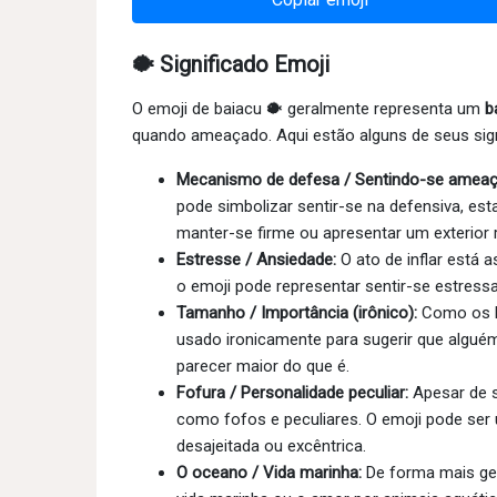
🐡 Significado Emoji
O emoji de baiacu 🐡 geralmente representa um
b
quando ameaçado. Aqui estão alguns de seus sign
Mecanismo de defesa / Sentindo-se ameaç
pode simbolizar sentir-se na defensiva, est
manter-se firme ou apresentar um exterior r
Estresse / Ansiedade:
O ato de inflar está
o emoji pode representar sentir-se estressa
Tamanho / Importância (irônico):
Como os ba
usado ironicamente para sugerir que algué
parecer maior do que é.
Fofura / Personalidade peculiar:
Apesar de s
como fofos e peculiares. O emoji pode se
desajeitada ou excêntrica.
O oceano / Vida marinha:
De forma mais ger