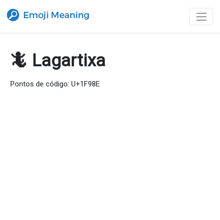
🦎 Lagartixa
Pontos de código: U+1F98E