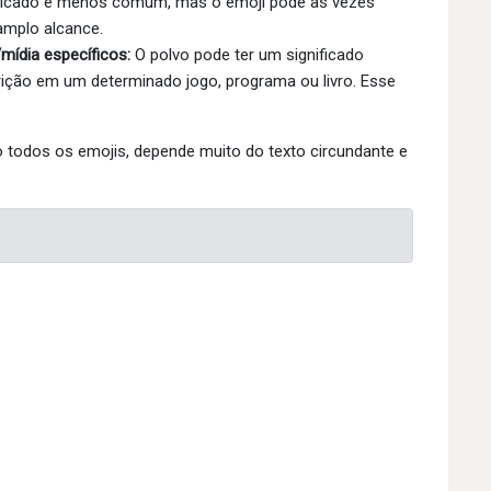
ificado é menos comum, mas o emoji pode às vezes
 amplo alcance.
mídia específicos:
O polvo pode ter um significado
rição em um determinado jogo, programa ou livro. Esse
mo todos os emojis, depende muito do texto circundante e