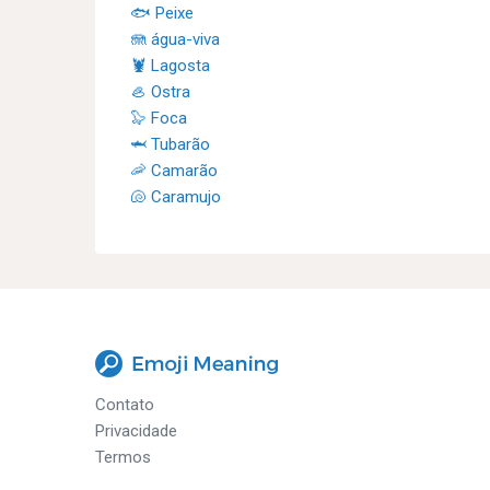
🐟 Peixe
🪼 água-viva
🦞 Lagosta
🦪 Ostra
🦭 Foca
🦈 Tubarão
🦐 Camarão
🐚 Caramujo
Contato
Privacidade
Termos