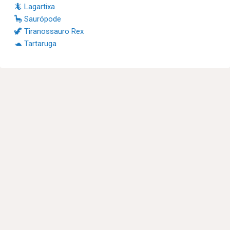
🦎 Lagartixa
🦕 Saurópode
🦖 Tiranossauro Rex
🐢 Tartaruga