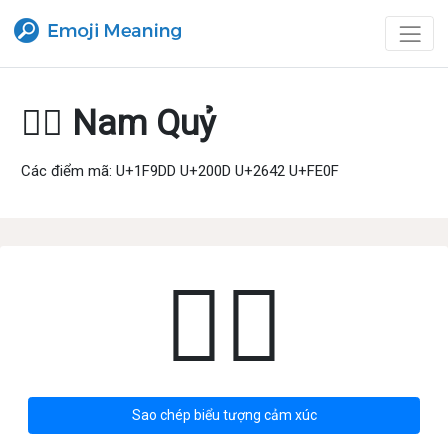
🧝‍♂️ Nam Quỷ
Các điểm mã: U+1F9DD U+200D U+2642 U+FE0F
🧝‍♂️
Sao chép biểu tượng cảm xúc