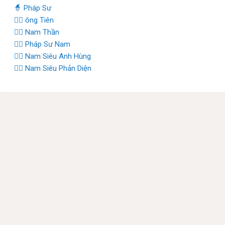
🧙 Pháp Sư
🧚‍♂️ ông Tiên
🧞‍♂️ Nam Thần
🧙‍♂️ Pháp Sư Nam
🦸‍♂️ Nam Siêu Anh Hùng
🦹‍♂️ Nam Siêu Phản Diện