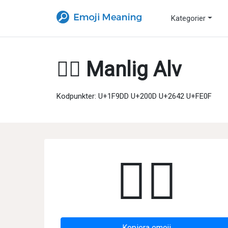
Kategorier
🧝‍♂️ Manlig Alv
Kodpunkter: U+1F9DD U+200D U+2642 U+FE0F
🧝‍♂️
Kopiera emoji