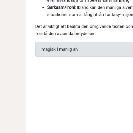
eller användas inom spelets sammanhang.
Sarkasm/Ironi:
Ibland kan den manliga alvemoj
situationer som är långt ifrån fantasy-miljöe
Det är viktigt att beakta den omgivande texten oc
förstå den avsedda betydelsen.
magisk | manlig alv