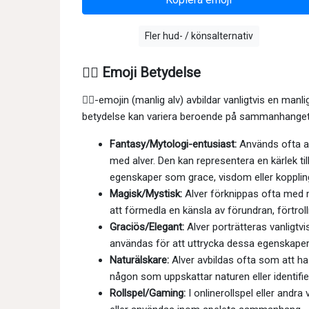
Fler hud- / könsalternativ
🧝‍♂️ Emoji Betydelse
🧝‍♂-emojin (manlig alv) avbildar vanligtvis en manl
betydelse kan variera beroende på sammanhanget, 
Fantasy/Mytologi-entusiast:
Används ofta av 
med alver. Den kan representera en kärlek til
egenskaper som grace, visdom eller koppling 
Magisk/Mystisk:
Alver förknippas ofta med m
att förmedla en känsla av förundran, förtrollni
Graciös/Elegant:
Alver porträtteras vanligtv
användas för att uttrycka dessa egenskaper el
Naturälskare:
Alver avbildas ofta som att ha 
någon som uppskattar naturen eller identifie
Rollspel/Gaming:
I onlinerollspel eller andra