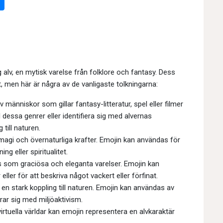
ig alv, en mytisk varelse från folklore och fantasy. Dess
men här är några av de vanligaste tolkningarna:
människor som gillar fantasy-litteratur, spel eller filmer
l dessa genrer eller identifiera sig med alvernas
till naturen.
agi och övernaturliga krafter. Emojin kan användas för
ng eller spiritualitet.
is som graciösa och eleganta varelser. Emojin kan
ler för att beskriva något vackert eller förfinat.
en stark koppling till naturen. Emojin kan användas av
rar sig med miljöaktivism.
 virtuella världar kan emojin representera en alvkaraktär