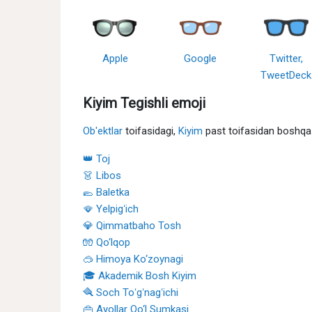
Apple
Google
Twitter,
TweetDeck
Kiyim Tegishli emoji
Ob'ektlar
toifasidagi,
Kiyim
past toifasidan boshqa 
👑 Toj
👗 Libos
🥿 Baletka
🪭 Yelpigʻich
💎 Qimmatbaho Tosh
🧤 Qo‘lqop
🥽 Himoya Ko‘zoynagi
🎓 Akademik Bosh Kiyim
🪮 Soch Toʻgʻnagʻichi
👜 Ayollar Qo‘l Sumkasi