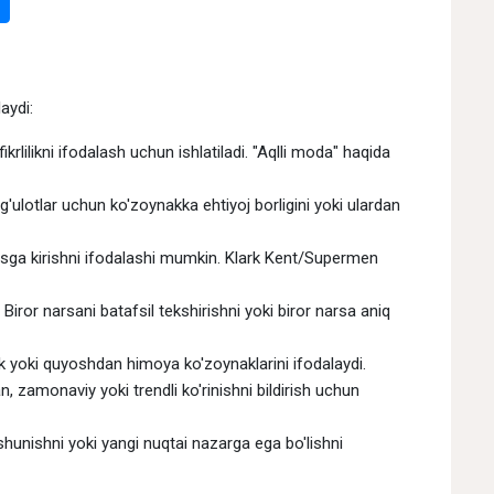
aydi:
fikrlilikni ifodalash uchun ishlatiladi. "Aqlli moda" haqida
ulotlar uchun ko'zoynakka ehtiyoj borligini yoki ulardan
xsga kirishni ifodalashi mumkin. Klark Kent/Supermen
Biror narsani batafsil tekshirishni yoki biror narsa aniq
 yoki quyoshdan himoya ko'zoynaklarini ifodalaydi.
n, zamonaviy yoki trendli ko'rinishni bildirish uchun
hunishni yoki yangi nuqtai nazarga ega bo'lishni