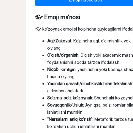
👓 Emoji ma'nosi
👓 Ko'zoynak emojisi ko'pincha quyidagilarni ifodal
Aql/Zakovat:
Ko'pincha aql, o'qimishlilik yoki 
o'ylang.
O'qish/o'rganish:
O'qish yoki akademik mashg'
foydalanishni sodda tarzda ifodalash.
Niqob:
Kimligini yashirishni yoki boshqa sha
haqida o'ylang.
Yaqindan qarash/sinchkovlik bilan tekshirish:
qidirishni anglatadi.
So'zma-so'z ko'zoynak:
Shunchaki ko'zoynak
Sovuqqonlik/Uslub:
Ayniqsa, ba'zi romlar bila
ishlatilishi mumkin.
"Narsalarni aniq ko'rish":
Metaforik tarzda tus
ko'rsatish uchun ishlatilishi mumkin.