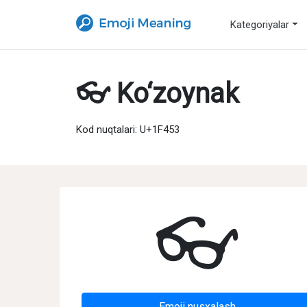
Kategoriyalar
👓 Ko‘zoynak
Kod nuqtalari: U+1F453
👓
Emoji nusxalash