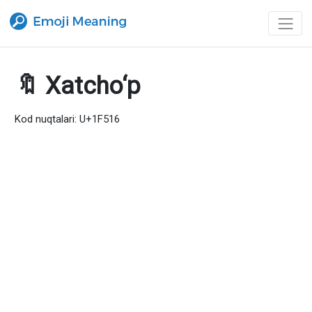
🔖 Xatcho‘p
Kod nuqtalari: U+1F516