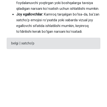
foydalanuvchi yoqtirgan yoki boshqalarga tavsiya
qiladigan narsani koʻrsatish uchun ishlatilishi mumkin.
Joy egallovchilar:
Kamroq tarqalgan boʻlsa-da, ba'zan
xatchoʻp emojisi roʻyxatda yoki xabarda vizual joy
egallovchi sifatida ishlatilishi mumkin, keyinroq
toʻldirilishi kerak boʻlgan narsani koʻrsatadi.
belgi | xatcho‘p