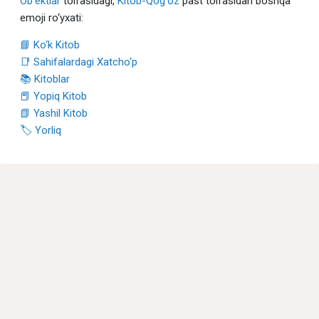
Ob'ektlar
toifasidagi,
Kitob-Qog‘oz
past toifasidan boshqa
emoji ro‘yxati:
📘 Ko‘k Kitob
📑 Sahifalardagi Xatcho‘p
📚 Kitoblar
📕 Yopiq Kitob
📗 Yashil Kitob
🏷 Yorliq