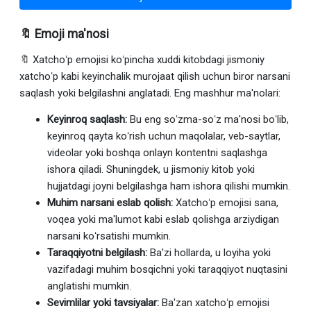
🔖 Emoji ma'nosi
🔖 Xatchoʻp emojisi koʻpincha xuddi kitobdagi jismoniy
xatchoʻp kabi keyinchalik murojaat qilish uchun biror narsani
saqlash yoki belgilashni anglatadi. Eng mashhur ma'nolari:
Keyinroq saqlash:
Bu eng soʻzma-soʻz ma'nosi boʻlib,
keyinroq qayta koʻrish uchun maqolalar, veb-saytlar,
videolar yoki boshqa onlayn kontentni saqlashga
ishora qiladi. Shuningdek, u jismoniy kitob yoki
hujjatdagi joyni belgilashga ham ishora qilishi mumkin.
Muhim narsani eslab qolish:
Xatchoʻp emojisi sana,
voqea yoki ma'lumot kabi eslab qolishga arziydigan
narsani koʻrsatishi mumkin.
Taraqqiyotni belgilash:
Ba'zi hollarda, u loyiha yoki
vazifadagi muhim bosqichni yoki taraqqiyot nuqtasini
anglatishi mumkin.
Sevimlilar yoki tavsiyalar:
Ba'zan xatchoʻp emojisi