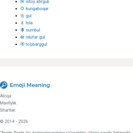
🌺 xitoy atirguli
🌻 kungaboqar
🌼 gul
🌷 lola
🪻 sumbul
🪷 nilufar gul
🏵 to‘pbarggul
Aloqa
Maxfiylik
Shartlar
© 2014 - 2026
"Apple Apple Inc kompaniyasining ro'yxatdan o'tgan savdo belgisidir;