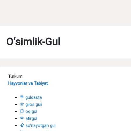
O‘simlik-Gul
Turkum:
Hayvonlar va Tabiyat
💐 guldasta
🌸 gilos guli
💮 oq gul
🌹 atirgul
🥀 so‘nayotgan gul