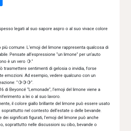
, spesso legati al suo sapore aspro o al suo vivace colore
 più comune. L'emoji del limone rappresenta qualcosa di
abile. Pensate all'espressione "un limone" per un'auto
no è un vero 🍋."
uò trasmettere sentimenti di gelosia o invidia, forse
ste emozioni. Ad esempio, vedere qualcuno con un
eazione: "🍋🍋🍋".
16 di Beyoncé "Lemonade", l'emoji del limone viene a
riferimento a lei o al suo lavoro.
, il colore giallo brillante del limone può essere usato
, soprattutto nel contesto dell'estate o delle bevande.
i significati figurati, l'emoji del limone può anche
o, soprattutto nelle discussioni su cibo, bevande o