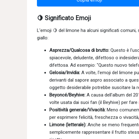
🍋 Significato Emoji
L'emoji 🍋 del limone ha alcuni significati comuni
giallo:
Asprezza/Qualcosa di brutto:
Questo è l'uso
spiacevole, deludente, difettoso o indesider
difettosa. Ad esempio: "Questo nuovo telefo
Gelosia/Invidia:
A volte, l'emoji del limone p
derivanti dal sapore aspro associato a que
oggetto desiderabile potrebbe suscitare la r
Beyoncé/Beyhive:
A causa dell'album del 20
volte usata dai suoi fan (il Beyhive) per fare 
Positività generale/Vivacità:
Meno comunemente
per esprimere felicità, freschezza o vivacità
Limone (letterale):
Anche se meno frequente de
semplicemente rappresentare il frutto stess