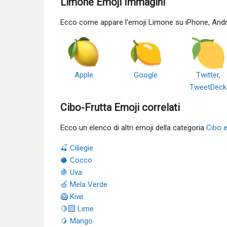
Limone Emoji Immagini
Ecco come appare l'emoji Limone su iPhone, Andr
Apple
Google
Twitter,
TweetDeck
Cibo-Frutta Emoji correlati
Ecco un elenco di altri emoji della categoria
Cibo 
🍒 Ciliegie
🥥 Cocco
🍇 Uva
🍏 Mela Verde
🥝 Kiwi
🍋‍🟩 Lime
🥭 Mango