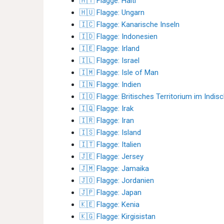
🇭🇹 Flagge: Haiti
🇭🇺 Flagge: Ungarn
🇮🇨 Flagge: Kanarische Inseln
🇮🇩 Flagge: Indonesien
🇮🇪 Flagge: Irland
🇮🇱 Flagge: Israel
🇮🇲 Flagge: Isle of Man
🇮🇳 Flagge: Indien
🇮🇴 Flagge: Britisches Territorium im Indi
🇮🇶 Flagge: Irak
🇮🇷 Flagge: Iran
🇮🇸 Flagge: Island
🇮🇹 Flagge: Italien
🇯🇪 Flagge: Jersey
🇯🇲 Flagge: Jamaika
🇯🇴 Flagge: Jordanien
🇯🇵 Flagge: Japan
🇰🇪 Flagge: Kenia
🇰🇬 Flagge: Kirgisistan