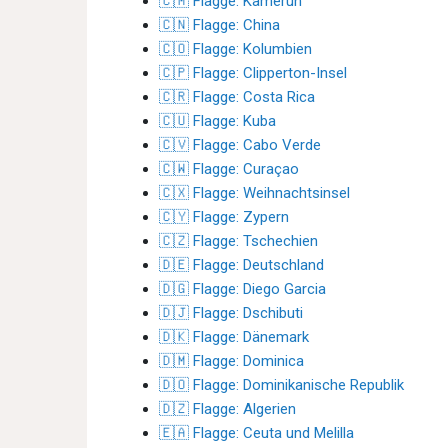
🇨🇲 Flagge: Kamerun
🇨🇳 Flagge: China
🇨🇴 Flagge: Kolumbien
🇨🇵 Flagge: Clipperton-Insel
🇨🇷 Flagge: Costa Rica
🇨🇺 Flagge: Kuba
🇨🇻 Flagge: Cabo Verde
🇨🇼 Flagge: Curaçao
🇨🇽 Flagge: Weihnachtsinsel
🇨🇾 Flagge: Zypern
🇨🇿 Flagge: Tschechien
🇩🇪 Flagge: Deutschland
🇩🇬 Flagge: Diego Garcia
🇩🇯 Flagge: Dschibuti
🇩🇰 Flagge: Dänemark
🇩🇲 Flagge: Dominica
🇩🇴 Flagge: Dominikanische Republik
🇩🇿 Flagge: Algerien
🇪🇦 Flagge: Ceuta und Melilla