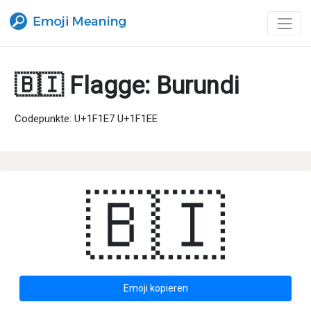
🇧🇮 Flagge: Burundi
Codepunkte: U+1F1E7 U+1F1EE
🇧🇮
Emoji kopieren