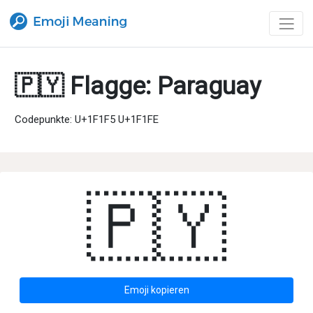
🇵🇾 Flagge: Paraguay
Codepunkte: U+1F1F5 U+1F1FE
🇵🇾
Emoji kopieren