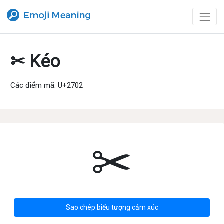
✂ Kéo
Các điểm mã: U+2702
✂
Sao chép biểu tượng cảm xúc