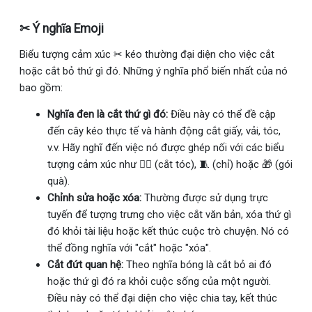
✂ Ý nghĩa Emoji
Biểu tượng cảm xúc ✂ kéo thường đại diện cho việc cắt
hoặc cắt bỏ thứ gì đó. Những ý nghĩa phổ biến nhất của nó
bao gồm:
Nghĩa đen là cắt thứ gì đó:
Điều này có thể đề cập
đến cây kéo thực tế và hành động cắt giấy, vải, tóc,
v.v. Hãy nghĩ đến việc nó được ghép nối với các biểu
tượng cảm xúc như 💇‍♀️ (cắt tóc), 🧵 (chỉ) hoặc 🎁 (gói
quà).
Chỉnh sửa hoặc xóa:
Thường được sử dụng trực
tuyến để tượng trưng cho việc cắt văn bản, xóa thứ gì
đó khỏi tài liệu hoặc kết thúc cuộc trò chuyện. Nó có
thể đồng nghĩa với "cắt" hoặc "xóa".
Cắt đứt quan hệ:
Theo nghĩa bóng là cắt bỏ ai đó
hoặc thứ gì đó ra khỏi cuộc sống của một người.
Điều này có thể đại diện cho việc chia tay, kết thúc