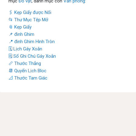
mục
Đồ vật
, danh mục con
Văn phòng
:
🖇 Kẹp Giấy được Nối
📂 Thư Mục Tệp Mở
📎 Kẹp Giấy
📌 đinh Ghim
📍 đinh Ghim Hình Tròn
🗓 Lịch Gáy Xoắn
🗒 Sổ Ghi Chú Gáy Xoắn
📏 Thước Thẳng
📆 Quyển Lịch Bloc
📐 Thước Tam Giác