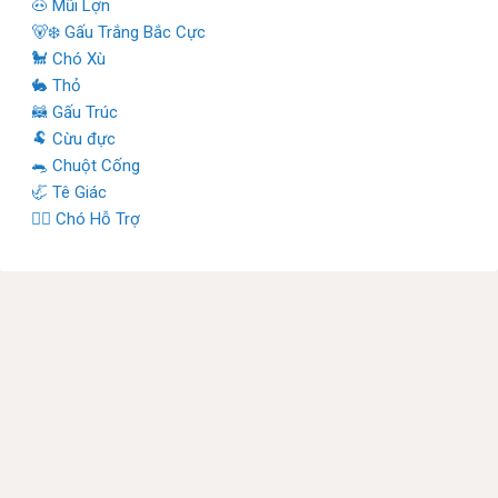
🐽 Mũi Lợn
🐻‍❄️ Gấu Trắng Bắc Cực
🐩 Chó Xù
🐇 Thỏ
🦝 Gấu Trúc
🐏 Cừu đực
🐀 Chuột Cống
🦏 Tê Giác
🐕‍🦺 Chó Hỗ Trợ