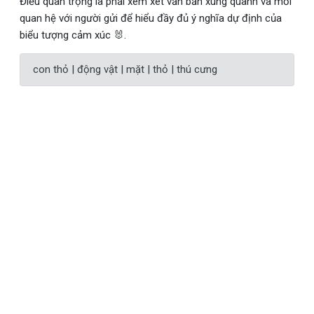
Điều quan trọng là phải xem xét văn bản xung quanh và mối
quan hệ với người gửi để hiểu đầy đủ ý nghĩa dự định của
biểu tượng cảm xúc 🐰.
con thỏ | động vật | mặt | thỏ | thú cưng