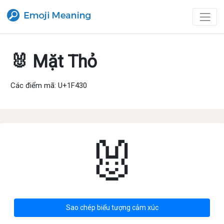
🐰 Mặt Thỏ
Các điểm mã: U+1F430
🐰
Sao chép biểu tượng cảm xúc