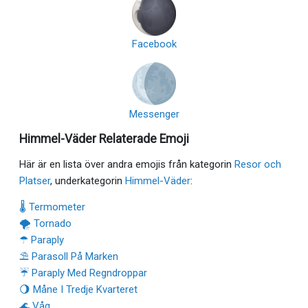
Facebook
Messenger
Himmel-Väder Relaterade Emoji
Här är en lista över andra emojis från kategorin
Resor och
Platser
, underkategorin
Himmel-Väder
:
🌡 Termometer
🌪 Tornado
☂ Paraply
⛱ Parasoll På Marken
☔ Paraply Med Regndroppar
🌖 Måne I Tredje Kvarteret
🌊 Våg