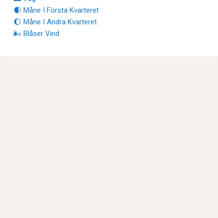
🌒 Måne I Första Kvarteret
🌔 Måne I Andra Kvarteret
🌬 Blåser Vind