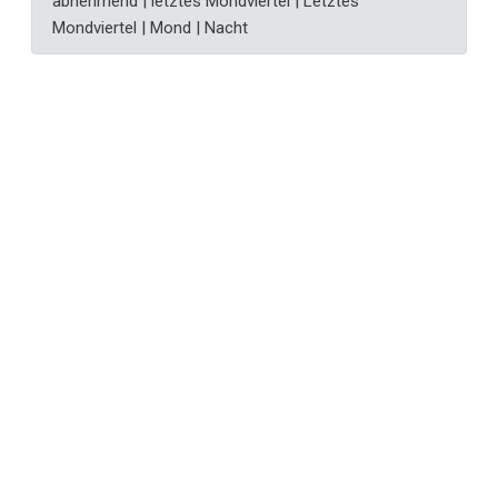
abnehmend | letztes Mondviertel | Letztes
Mondviertel | Mond | Nacht