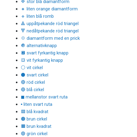
🔷 stor blå diamantform
🔸 liten orange diamantform
🔹 liten blå romb
🔺 uppåtpekande röd triangel
🔻 nedåtpekande röd triangel
💠 diamantform med en prick
🔘 alternativknapp
🔲 svart fyrkantig knapp
🔳 vit fyrkantig knapp
⚪ vit cirkel
⚫ svart cirkel
🔴 röd cirkel
🔵 blå cirkel
◼ mellanstor svart ruta
▪ liten svart ruta
🟦 blå kvadrat
🟤 brun cirkel
🟫 brun kvadrat
🟢 grön cirkel