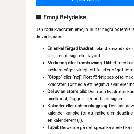
🟥 Emoji Betydelse
Den röda kvadraten emojin 🟥 har några potentiel
de vanligaste:
En enkel färgad kvadrat:
Ibland används den b
färg i en design eller layout.
Markering eller framhävning:
I likhet med hu
indikera något viktigt, ett fel eller något 
"Stopp" eller "nej":
Rött förknippas ofta med 
kvadraten förmedla ett negativt svar eller indi
Del av en större bild:
Den röda kvadraten kan
pixelkonst, flaggor eller andra designer.
Kalender eller schemaläggning:
Den kan använ
kalender, kanske för att indikera en deadline
en kalenderemaji).
I spel:
Beroende på det specifika spelet kan d