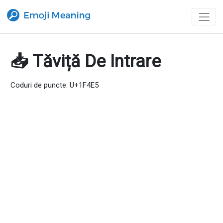
📥 Tăviță De Intrare
Coduri de puncte: U+1F4E5