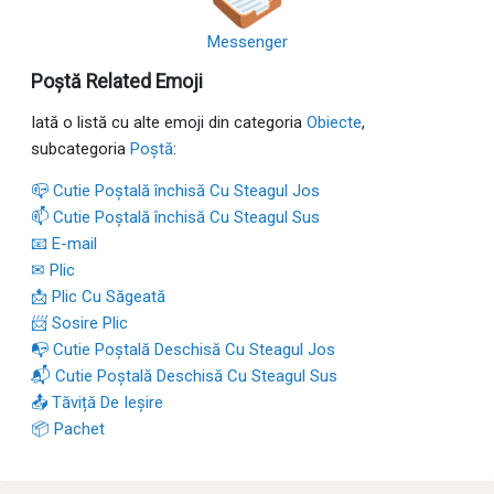
Messenger
Poștă Related Emoji
Iată o listă cu alte emoji din categoria
Obiecte
,
subcategoria
Poștă
:
📪 Cutie Poștală închisă Cu Steagul Jos
📫 Cutie Poștală închisă Cu Steagul Sus
📧 E-mail
✉ Plic
📩 Plic Cu Săgeată
📨 Sosire Plic
📭 Cutie Poștală Deschisă Cu Steagul Jos
📬 Cutie Poștală Deschisă Cu Steagul Sus
📤 Tăviță De Ieșire
📦 Pachet