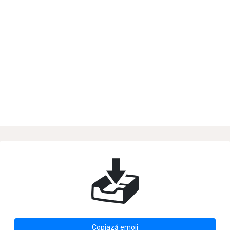
📥
Copiază emoji