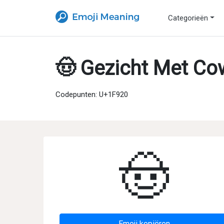
Categorieën
🤠 Gezicht Met C
Codepunten: U+1F920
🤠
Emoji kopiëren