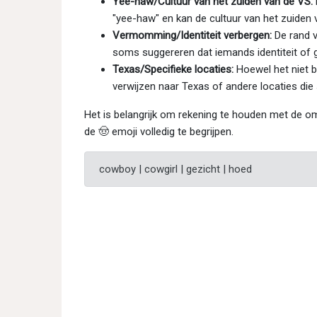
Yee-haw/Cultuur van het zuiden van de VS:
"yee-haw" en kan de cultuur van het zuiden 
Vermomming/Identiteit verbergen:
De rand v
soms suggereren dat iemands identiteit of
Texas/Specifieke locaties:
Hoewel het niet be
verwijzen naar Texas of andere locaties di
Het is belangrijk om rekening te houden met de o
de 🤠 emoji volledig te begrijpen.
cowboy | cowgirl | gezicht | hoed