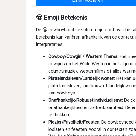
🤠 Emoji Betekenis
De 🤠 cowboyhoed gezicht emoji toont over het 
betekenis kan variëren afhankelijk van de context,
interpretaties:
Cowboy/Cowgirl / Western Thema:
Het mees
cowgirls en het Wilde Westen in het algemee
countrymuziek, westernfilms of alles wat me
Plattelandsleven/Landelijk wonen:
Het kan o
plattelandsleven, landbouw of landelijk wonen
aan cowboys.
Onafhankelijk/Robuust individualisme:
De co
onafhankelijkheid en zelfredzaamheid. De e
te drukken.
Plezier/Frivoliteit/Feesten:
De cowboyhoed ka
loslaten en feesten, vooral in contexten zo