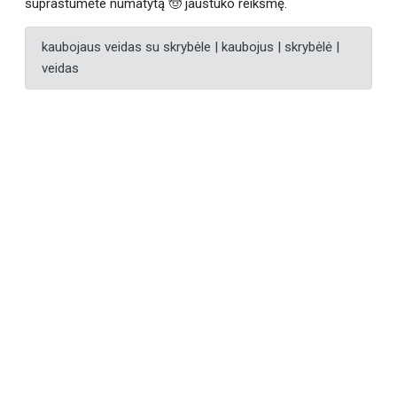
suprastumėte numatytą 🤠 jaustuko reikšmę.
kaubojaus veidas su skrybėle | kaubojus | skrybėlė |
veidas