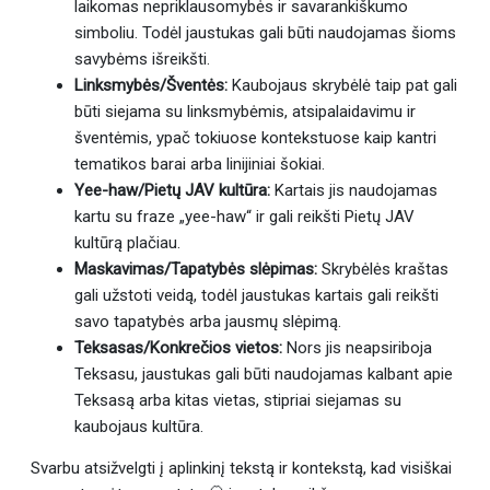
laikomas nepriklausomybės ir savarankiškumo
simboliu. Todėl jaustukas gali būti naudojamas šioms
savybėms išreikšti.
Linksmybės/Šventės:
Kaubojaus skrybėlė taip pat gali
būti siejama su linksmybėmis, atsipalaidavimu ir
šventėmis, ypač tokiuose kontekstuose kaip kantri
tematikos barai arba linijiniai šokiai.
Yee-haw/Pietų JAV kultūra:
Kartais jis naudojamas
kartu su fraze „yee-haw“ ir gali reikšti Pietų JAV
kultūrą plačiau.
Maskavimas/Tapatybės slėpimas:
Skrybėlės kraštas
gali užstoti veidą, todėl jaustukas kartais gali reikšti
savo tapatybės arba jausmų slėpimą.
Teksasas/Konkrečios vietos:
Nors jis neapsiriboja
Teksasu, jaustukas gali būti naudojamas kalbant apie
Teksasą arba kitas vietas, stipriai siejamas su
kaubojaus kultūra.
Svarbu atsižvelgti į aplinkinį tekstą ir kontekstą, kad visiškai