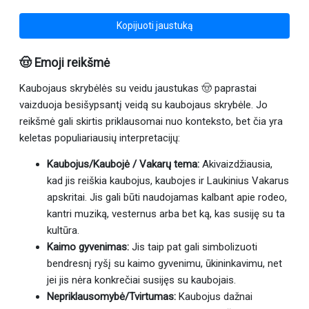
Kopijuoti jaustuką
🤠 Emoji reikšmė
Kaubojaus skrybėlės su veidu jaustukas 🤠 paprastai
vaizduoja besišypsantį veidą su kaubojaus skrybėle. Jo
reikšmė gali skirtis priklausomai nuo konteksto, bet čia yra
keletas populiariausių interpretacijų:
Kaubojus/Kaubojė / Vakarų tema:
Akivaizdžiausia,
kad jis reiškia kaubojus, kaubojes ir Laukinius Vakarus
apskritai. Jis gali būti naudojamas kalbant apie rodeo,
kantri muziką, vesternus arba bet ką, kas susiję su ta
kultūra.
Kaimo gyvenimas:
Jis taip pat gali simbolizuoti
bendresnį ryšį su kaimo gyvenimu, ūkininkavimu, net
jei jis nėra konkrečiai susijęs su kaubojais.
Nepriklausomybė/Tvirtumas:
Kaubojus dažnai