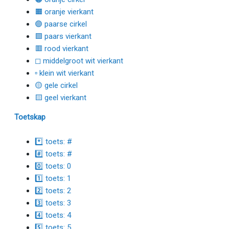
🟧 oranje vierkant
🟣 paarse cirkel
🟪 paars vierkant
🟥 rood vierkant
◻ middelgroot wit vierkant
▫ klein wit vierkant
🟡 gele cirkel
🟨 geel vierkant
Toetskap
*️⃣ toets: #
#️⃣ toets: #
0️⃣ toets: 0
1️⃣ toets: 1
2️⃣ toets: 2
3️⃣ toets: 3
4️⃣ toets: 4
5️⃣ toets: 5