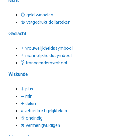
Munt
💱 geld wisselen
💲 vetgedrukt dollarteken
Geslacht
♀ vrouwelijkheidssymbool
♂ mannelijkheidssymbool
⚧ transgendersymbool
Wiskunde
➕ plus
➖ min
➗ delen
🟰 vetgedrukt gelijkteken
♾ oneindig
✖ vermenigvuldigen