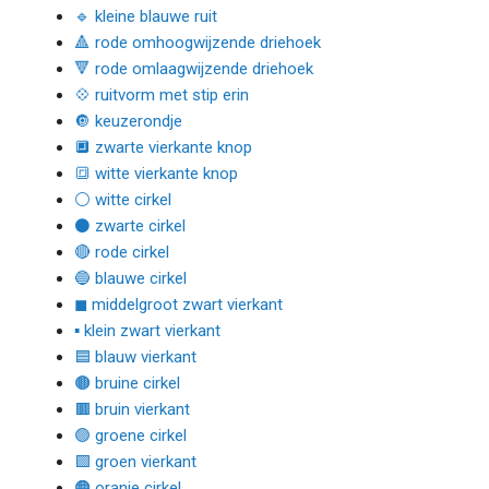
🔹 kleine blauwe ruit
🔺 rode omhoogwijzende driehoek
🔻 rode omlaagwijzende driehoek
💠 ruitvorm met stip erin
🔘 keuzerondje
🔲 zwarte vierkante knop
🔳 witte vierkante knop
⚪ witte cirkel
⚫ zwarte cirkel
🔴 rode cirkel
🔵 blauwe cirkel
◼ middelgroot zwart vierkant
▪ klein zwart vierkant
🟦 blauw vierkant
🟤 bruine cirkel
🟫 bruin vierkant
🟢 groene cirkel
🟩 groen vierkant
🟠 oranje cirkel