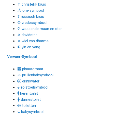
✝ christelijk kruis
🕉 om-symbool
☦ russisch kruis
☮ vredessymbool
☪ wassende maan en ster
✡ davidster
☸ wiel van dharma
☯ yin en yang
Vervoer-Symbool
🏧 pinautomaat
🚮 prullenbaksymbool
🚰 drinkwater
♿ rolstoelsymbool
🚹 herentoilet
🚺 damestoilet
🚻 toiletten
🚼 babysymbool