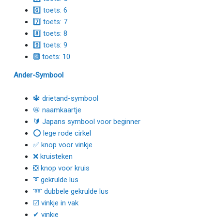
6️⃣ toets: 6
7️⃣ toets: 7
8️⃣ toets: 8
9️⃣ toets: 9
🔟 toets: 10
Ander-Symbool
🔱 drietand-symbool
📛 naamkaartje
🔰 Japans symbool voor beginner
⭕ lege rode cirkel
✅ knop voor vinkje
❌ kruisteken
❎ knop voor kruis
➰ gekrulde lus
➿ dubbele gekrulde lus
☑ vinkje in vak
✔ vinkje