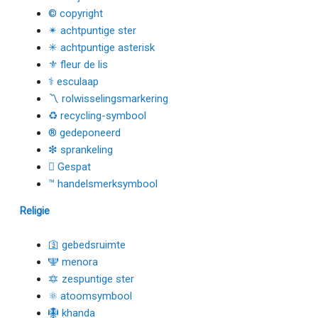
© copyright
✴ achtpuntige ster
✳ achtpuntige asterisk
⚜ fleur de lis
⚕ esculaap
〽 rolwisselingsmarkering
♻ recycling-symbool
® gedeponeerd
❇ sprankeling
🫟 Gespat
™ handelsmerksymbool
Religie
🛐 gebedsruimte
🕎 menora
🔯 zespuntige ster
⚛ atoomsymbool
🪯 khanda