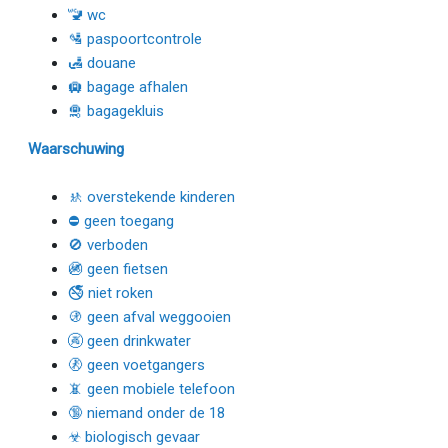
🚾 wc
🛂 paspoortcontrole
🛃 douane
🛄 bagage afhalen
🛅 bagagekluis
Waarschuwing
🚸 overstekende kinderen
⛔ geen toegang
🚫 verboden
🚳 geen fietsen
🚭 niet roken
🚯 geen afval weggooien
🚱 geen drinkwater
🚷 geen voetgangers
📵 geen mobiele telefoon
🔞 niemand onder de 18
☣ biologisch gevaar