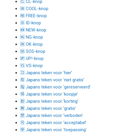
🆑 CL-knop
🆒 COOL-knop
🆓 FREE-knop
🆔 ID-knop
🆕 NEW-knop
🆖 NG-knop
🆗 OK-knop
🆘 SOS-knop
🆙 UP!-knop
🆚 VS-knop
🈁 Japans teken voor ‘hier’
🈶 Japans teken voor ‘niet gratis’
🈯 Japans teken voor ‘gereserveerd’
🉐 Japans teken voor ‘koopje’
🈹 Japans teken voor ‘korting’
🈚 Japans teken voor ‘gratis’
🈲 Japans teken voor ‘verboden’
🉑 Japans teken voor ‘acceptabel’
🈸 Japans teken voor ‘toepassing’