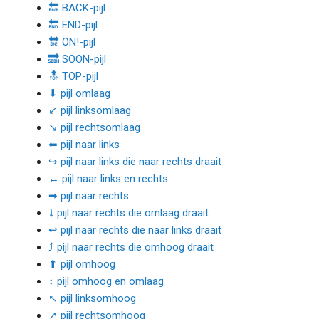
🔙 BACK-pijl
🔚 END-pijl
🔛 ON!-pijl
🔜 SOON-pijl
🔝 TOP-pijl
⬇ pijl omlaag
↙ pijl linksomlaag
↘ pijl rechtsomlaag
⬅ pijl naar links
↪ pijl naar links die naar rechts draait
↔ pijl naar links en rechts
➡ pijl naar rechts
⤵ pijl naar rechts die omlaag draait
↩ pijl naar rechts die naar links draait
⤴ pijl naar rechts die omhoog draait
⬆ pijl omhoog
↕ pijl omhoog en omlaag
↖ pijl linksomhoog
↗ pijl rechtsomhoog