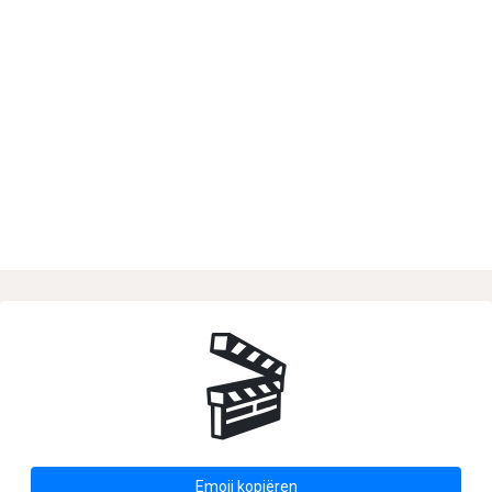
🎬
Emoji kopiëren