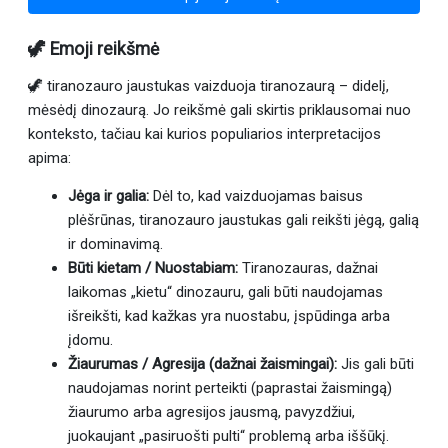
🦖 Emoji reikšmė
🦖 tiranozauro jaustukas vaizduoja tiranozaurą – didelį,
mėsėdį dinozaurą. Jo reikšmė gali skirtis priklausomai nuo
konteksto, tačiau kai kurios populiarios interpretacijos
apima:
Jėga ir galia:
Dėl to, kad vaizduojamas baisus
plėšrūnas, tiranozauro jaustukas gali reikšti jėgą, galią
ir dominavimą.
Būti kietam / Nuostabiam:
Tiranozauras, dažnai
laikomas „kietu“ dinozauru, gali būti naudojamas
išreikšti, kad kažkas yra nuostabu, įspūdinga arba
įdomu.
Žiaurumas / Agresija (dažnai žaismingai):
Jis gali būti
naudojamas norint perteikti (paprastai žaismingą)
žiaurumo arba agresijos jausmą, pavyzdžiui,
juokaujant „pasiruošti pulti“ problemą arba iššūkį.