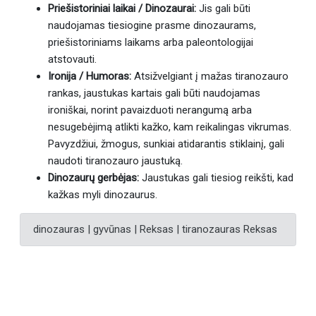
Priešistoriniai laikai / Dinozaurai:
Jis gali būti
naudojamas tiesiogine prasme dinozaurams,
priešistoriniams laikams arba paleontologijai
atstovauti.
Ironija / Humoras:
Atsižvelgiant į mažas tiranozauro
rankas, jaustukas kartais gali būti naudojamas
ironiškai, norint pavaizduoti nerangumą arba
nesugebėjimą atlikti kažko, kam reikalingas vikrumas.
Pavyzdžiui, žmogus, sunkiai atidarantis stiklainį, gali
naudoti tiranozauro jaustuką.
Dinozaurų gerbėjas:
Jaustukas gali tiesiog reikšti, kad
kažkas myli dinozaurus.
dinozauras | gyvūnas | Reksas | tiranozauras Reksas