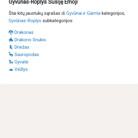
Gyvūnas-Roplys Susiję Emoji
Štai kitų jaustukų sąrašas iš
Gyvūnai ir Gamta
kategorijos,
Gyvūnas-Roplys
subkategorijos:
🐉 Drakonas
🐲 Drakono Snukis
🦎 Driežas
🦕 Sauropodas
🐍 Gyvatė
🐢 Vėžlys