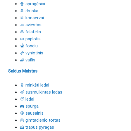
🍿 spragėsiai
🧂 druska
🥫 konservai
🧈 sviestas
🧆 falafelis
🫓 paplotis
🫕 fondiu
🫔 vyniotinis
🧇 vaflis
Saldus Maistas
🍦 minkšti ledai
🍧 susmulkintas ledas
🍨 ledai
🍩 spurga
🍪 sausainis
🎂 gimtadienio tortas
🍰 trapus pyragas