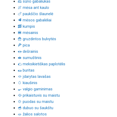
🧀 sūrio gabaliukas
🍖 mėsa ant kaulo
🍗 paukščio šlaunelė
🥩 mėsos gabalėliai
🥓 kumpis
🍔 mėsainis
🍟 gruzdintos bulvytės
🍕 pica
🌭 dešrainis
🥪 sumuštinis
🌮 meksikietiškas paplotėlis
🌯 buritas
🥙 įdarytas lavašas
🥚 kiaušinis
🍳 valgio gaminimas
🥘 prikaistuvis su maistu
🍲 puodas su maistu
🥣 dubuo su šaukštu
🥗 žalios salotos