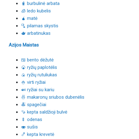
🧋 burbulinė arbata
🧊 ledo kubelis
🧉 matė
🫗 pilamas skystis
🫖 arbatinukas
Azijos Maistas
🍱 bento dėžutė
🍘 ryžių paplotėlis
🍙 ryžių rutuliukas
🍚 virti ryžiai
🍛 ryžiai su kariu
🍜 makaronų sriubos dubenėlis
🍝 spagečiai
🍠 kepta saldžioji bulvė
🍢 odenas
🍣 sušis
🍤 kepta krevetė