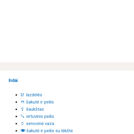
Indai
🥢 lazdelės
🍴 šakutė ir peilis
🥄 šaukštas
🔪 virtuvinis peilis
🏺 senovinė vaza
🍽 šakutė ir peilis su lėkšte