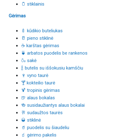
🫙 stiklainis
Gėrimas
🍼 kūdikio buteliukas
🥛 pieno stiklinė
☕ karštas gėrimas
🍵 arbatos puodelis be rankenos
🍶 sakė
🍾 butelis su iššokusiu kamščiu
🍷 vyno taurė
🍸 kokteilio taurė
🍹 tropinis gėrimas
🍺 alaus bokalas
🍻 susidaužiantys alaus bokalai
🥂 sudaužtos taurės
🥃 stiklinė
🥤 puodelis su šiaudeliu
🧃 gėrimo pakelis