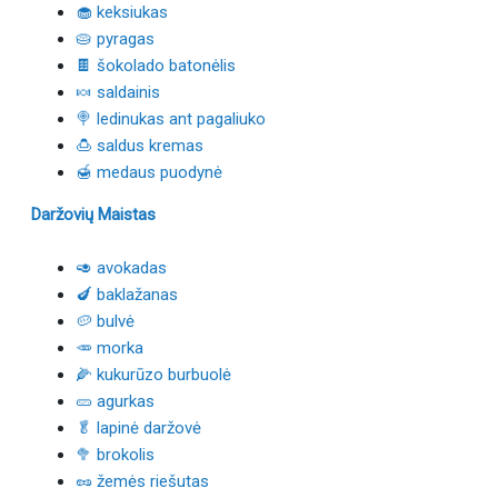
🧁 keksiukas
🥧 pyragas
🍫 šokolado batonėlis
🍬 saldainis
🍭 ledinukas ant pagaliuko
🍮 saldus kremas
🍯 medaus puodynė
Daržovių Maistas
🥑 avokadas
🍆 baklažanas
🥔 bulvė
🥕 morka
🌽 kukurūzo burbuolė
🥒 agurkas
🥬 lapinė daržovė
🥦 brokolis
🥜 žemės riešutas