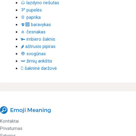
🌰 lazdyno riešutas
🫘 pupelės
🫑 paprika
🍄‍🟫 baravykas
🧄 česnakas
🫚 imbiero šaknis
🌶 aštrusis pipiras
🧅 svogūnas
🫛 žirnių ankštis
🫜 šakninė daržovė
Kontaktai
Privatumas
Sąlygos