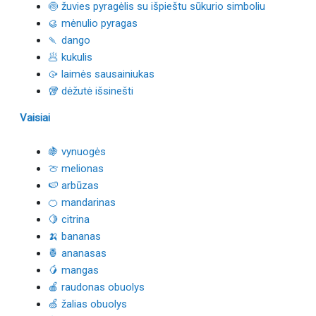
🍥 žuvies pyragėlis su išpieštu sūkurio simboliu
🥮 mėnulio pyragas
🍡 dango
🥟 kukulis
🥠 laimės sausainiukas
🥡 dėžutė išsinešti
Vaisiai
🍇 vynuogės
🍈 melionas
🍉 arbūzas
🍊 mandarinas
🍋 citrina
🍌 bananas
🍍 ananasas
🥭 mangas
🍎 raudonas obuolys
🍏 žalias obuolys