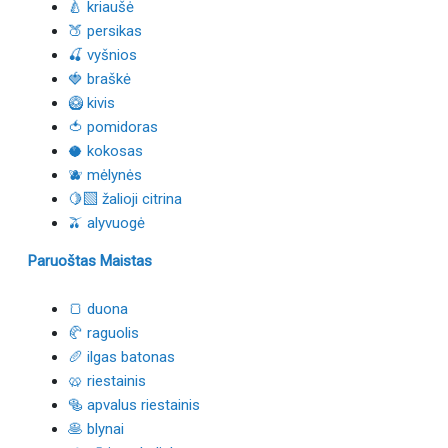
🍐 kriaušė
🍑 persikas
🍒 vyšnios
🍓 braškė
🥝 kivis
🍅 pomidoras
🥥 kokosas
🫐 mėlynės
🍋‍🟩 žalioji citrina
🫒 alyvuogė
Paruoštas Maistas
🍞 duona
🥐 raguolis
🥖 ilgas batonas
🥨 riestainis
🥯 apvalus riestainis
🥞 blynai