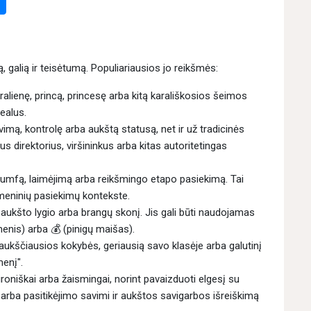
 galią ir teisėtumą. Populiariausios jo reikšmės:
aralienę, princą, princesę arba kitą karališkosios šeimos
dealus.
mą, kontrolę arba aukštą statusą, net ir už tradicinės
us direktorius, viršininkus arba kitas autoritetingas
iumfą, laimėjimą arba reikšmingo etapo pasiekimą. Tai
meninių pasiekimų kontekste.
 aukšto lygio arba brangų skonį. Jis gali būti naudojamas
menis) arba 💰 (pinigų maišas).
aukščiausios kokybės, geriausią savo klasėje arba galutinį
enį".
niškai arba žaismingai, norint pavaizduoti elgesį su
arba pasitikėjimo savimi ir aukštos savigarbos išreiškimą