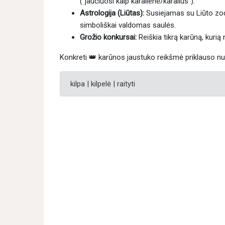
("jaučiuosi kaip karalienė/karalius").
Astrologija (Liūtas):
Susiejamas su Liūto zodi
simboliškai valdomas saulės.
Grožio konkursai:
Reiškia tikrą karūną, kurią
Konkreti 👑 karūnos jaustuko reikšmė priklauso n
kilpa | kilpelė | raityti