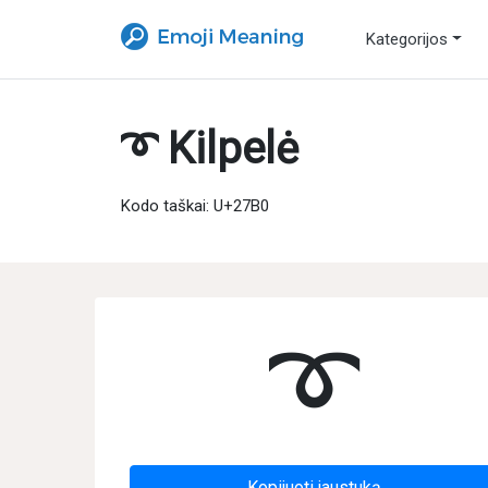
Kategorijos
➰ Kilpelė
Kodo taškai: U+27B0
➰
Kopijuoti jaustuką