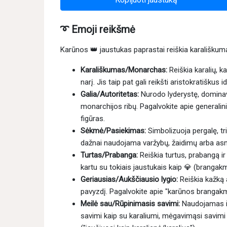
➰ Emoji reikšmė
Karūnos 👑 jaustukas paprastai reiškia karališkumą,
Karališkumas/Monarchas:
Reiškia karalių, k
narį. Jis taip pat gali reikšti aristokratiškus i
Galia/Autoritetas:
Nurodo lyderystę, dominavi
monarchijos ribų. Pagalvokite apie generalini
figūras.
Sėkmė/Pasiekimas:
Simbolizuoja pergalę, tr
dažnai naudojama varžybų, žaidimų arba as
Turtas/Prabanga:
Reiškia turtus, prabangą ir
kartu su tokiais jaustukais kaip 💎 (brangak
Geriausias/Aukščiausio lygio:
Reiškia kažką 
pavyzdį. Pagalvokite apie "karūnos brangakm
Meilė sau/Rūpinimasis savimi:
Naudojamas iro
savimi kaip su karaliumi, mėgavimąsi savimi 