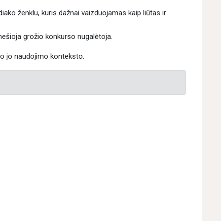
ako ženklu, kuris dažnai vaizduojamas kaip liūtas ir
 nešioja grožio konkurso nugalėtoja.
uo jo naudojimo konteksto.