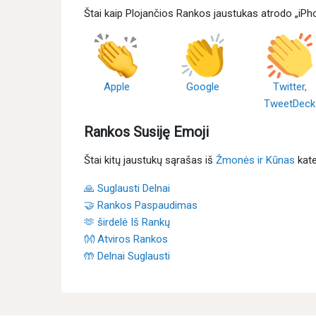
Štai kaip Plojančios Rankos jaustukas atrodo „iPho
Apple
Google
Twitter,
TweetDeck
Rankos Susiję Emoji
Štai kitų jaustukų sąrašas iš
Žmonės ir Kūnas
kate
🙏 Suglausti Delnai
🤝 Rankos Paspaudimas
🫶 širdelė Iš Rankų
👐 Atviros Rankos
🤲 Delnai Suglausti