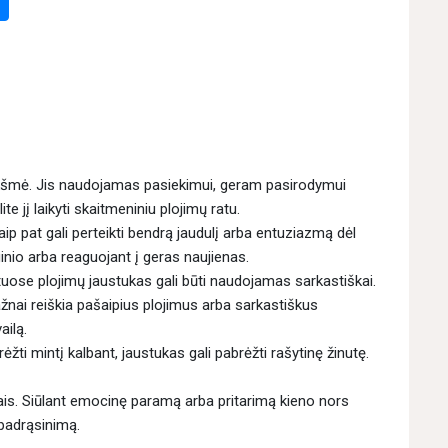
ikšmė. Jis naudojamas pasiekimui, geram pasirodymui
e jį laikyti skaitmeniniu plojimų ratu.
ip pat gali perteikti bendrą jaudulį arba entuziazmą dėl
inio arba reaguojant į geras naujienas.
uose plojimų jaustukas gali būti naudojamas sarkastiškai.
ažnai reiškia pašaipius plojimus arba sarkastiškus
ailą.
ėžti mintį kalbant, jaustukas gali pabrėžti rašytinę žinutę.
mais. Siūlant emocinę paramą arba pritarimą kieno nors
 padrąsinimą.