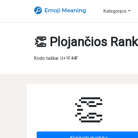
Kategorijos
👏 Plojančios Ran
Kodo taškai: U+1F44F
👏
Kopijuoti jaustuką