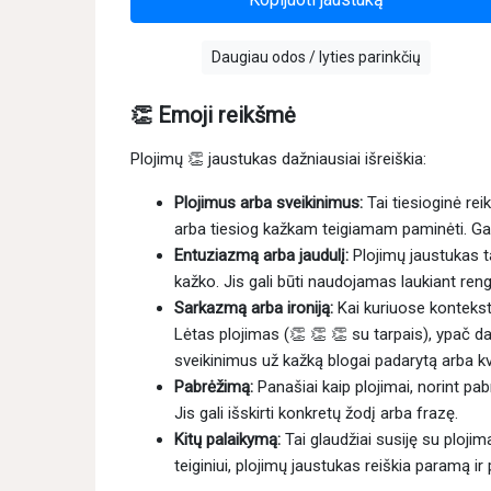
Daugiau odos / lyties parinkčių
👏 Emoji reikšmė
Plojimų 👏 jaustukas dažniausiai išreiškia:
Plojimus arba sveikinimus:
Tai tiesioginė re
arba tiesiog kažkam teigiamam paminėti. Galit
Entuziazmą arba jaudulį:
Plojimų jaustukas ta
kažko. Jis gali būti naudojamas laukiant reng
Sarkazmą arba ironiją:
Kai kuriuose kontekst
Lėtas plojimas (👏 👏 👏 su tarpais), ypač d
sveikinimus už kažką blogai padarytą arba kv
Pabrėžimą:
Panašiai kaip plojimai, norint pabr
Jis gali išskirti konkretų žodį arba frazę.
Kitų palaikymą:
Tai glaudžiai susiję su ploji
teiginiui, plojimų jaustukas reiškia paramą ir