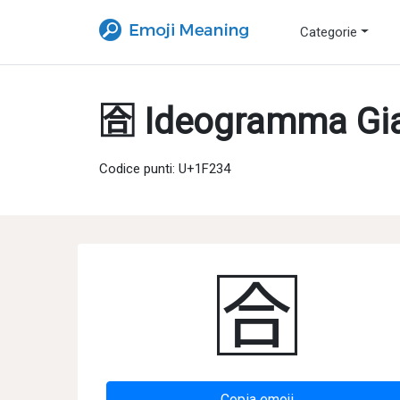
Categorie
🈴 Ideogramma Gia
Codice punti: U+1F234
🈴
Copia emoji