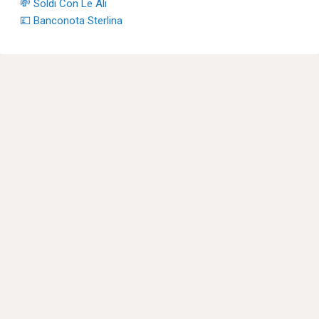
💸 Soldi Con Le Ali
💷 Banconota Sterlina