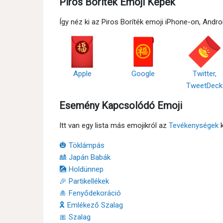
Piros Boríték Emoji Képek
Így néz ki az Piros Boríték emoji iPhone-on, And
Apple
Google
Twitter,
TweetDeck
Esemény Kapcsolódó Emoji
Itt van egy lista más emojikról az
Tevékenységek
k
🎃 Töklámpás
🎎 Japán Babák
🎑 Holdünnep
🎉 Partikellékek
🎍 Fenyődekoráció
🎗 Emlékező Szalag
🎀 Szalag