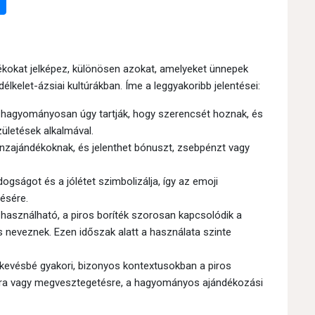
ékokat jelképez, különösen azokat, amelyeket ünnepek
élkelet-ázsiai kultúrákban. Íme a leggyakoribb jelentései:
l hagyományosan úgy tartják, hogy szerencsét hoznak, és
zületések alkalmával.
zajándékoknak, és jelenthet bónuszt, zsebpénzt vagy
dogságot és a jólétet szimbolizálja, így az emoji
ésére.
használható, a piros boríték szorosan kapcsolódik a
is neveznek. Ezen időszak alatt a használata szinte
kevésbé gyakori, bizonyos kontextusokban a piros
ciókra vagy megvesztegetésre, a hagyományos ajándékozási