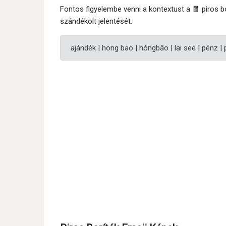
Fontos figyelembe venni a kontextust a 🧧 piros 
szándékolt jelentését.
ajándék | hong bao | hóngbāo | lai see | pénz |