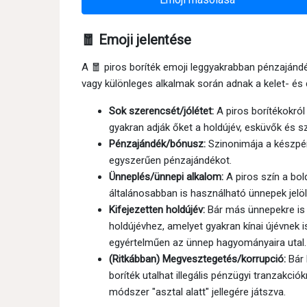
🧧 Emoji jelentése
A 🧧 piros boríték emoji leggyakrabban pénzajánd
vagy különleges alkalmak során adnak a kelet- és d
Sok szerencsét/jólétet:
A piros borítékokró
gyakran adják őket a holdújév, esküvők és s
Pénzajándék/bónusz:
Szinonimája a készpén
egyszerűen pénzajándékot.
Ünneplés/ünnepi alkalom:
A piros szín a bol
általánosabban is használható ünnepek jelöl
Kifejezetten holdújév:
Bár más ünnepekre is 
holdújévhez, amelyet gyakran kínai újévnek 
egyértelműen az ünnep hagyományaira utal.
(Ritkábban) Megvesztegetés/korrupció:
Bár 
boríték utalhat illegális pénzügyi tranzak
módszer "asztal alatt" jellegére játszva.