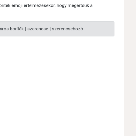
boríték emoji értelmezésekor, hogy megértsük a
 piros boríték | szerencse | szerencsehozó