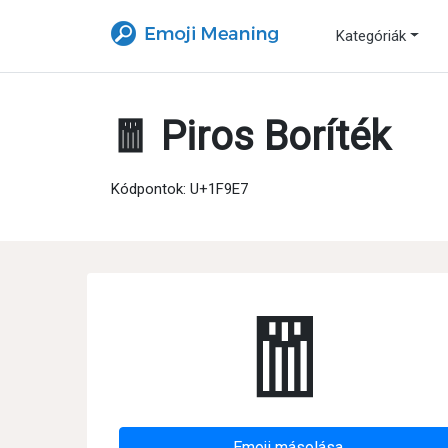
Kategóriák
🧧 Piros Boríték
Kódpontok: U+1F9E7
🧧
Emoji másolása