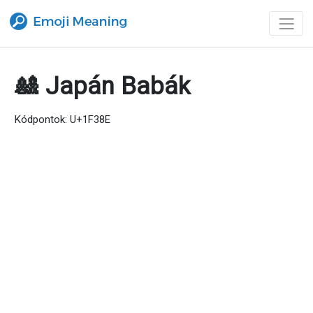
🎎 Japán Babák
Kódpontok: U+1F38E