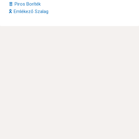
🧧 Piros Boríték
🎗 Emlékező Szalag