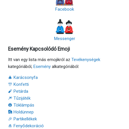
Facebook
Messenger
Esemény Kapcsolódó Emoji
Itt van egy lista más emojikról az
Tevékenységek
kategóriából,
Esemény
alkategóriából:
🎄 Karácsonyfa
🎊 Konfetti
🧨 Petárda
🎆 Tűzijáték
🎃 Töklámpás
🎑 Holdünnep
🎉 Partikellékek
🎍 Fenyődekoráció