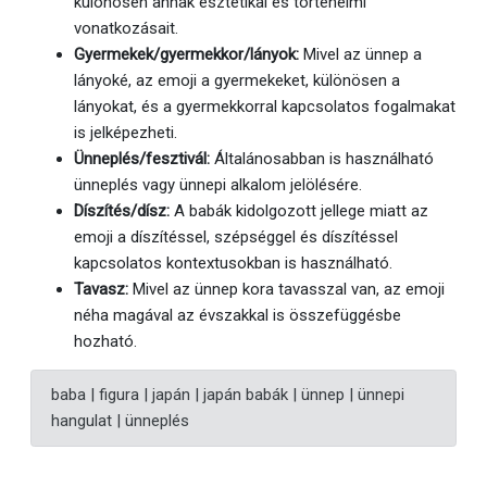
különösen annak esztétikai és történelmi
vonatkozásait.
Gyermekek/gyermekkor/lányok:
Mivel az ünnep a
lányoké, az emoji a gyermekeket, különösen a
lányokat, és a gyermekkorral kapcsolatos fogalmakat
is jelképezheti.
Ünneplés/fesztivál:
Általánosabban is használható
ünneplés vagy ünnepi alkalom jelölésére.
Díszítés/dísz:
A babák kidolgozott jellege miatt az
emoji a díszítéssel, szépséggel és díszítéssel
kapcsolatos kontextusokban is használható.
Tavasz:
Mivel az ünnep kora tavasszal van, az emoji
néha magával az évszakkal is összefüggésbe
hozható.
baba | figura | japán | japán babák | ünnep | ünnepi
hangulat | ünneplés