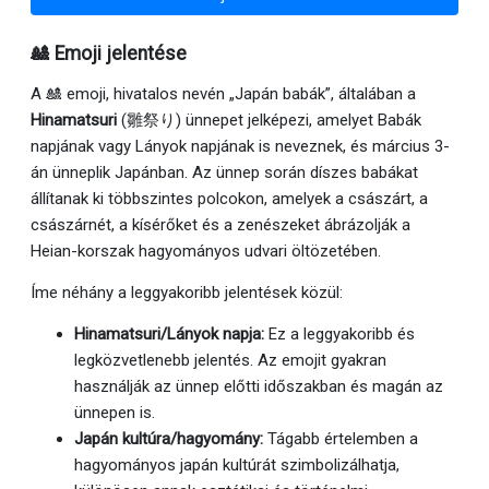
🎎 Emoji jelentése
A 🎎 emoji, hivatalos nevén „Japán babák”, általában a
Hinamatsuri
(雛祭り) ünnepet jelképezi, amelyet Babák
napjának vagy Lányok napjának is neveznek, és március 3-
án ünneplik Japánban. Az ünnep során díszes babákat
állítanak ki többszintes polcokon, amelyek a császárt, a
császárnét, a kísérőket és a zenészeket ábrázolják a
Heian-korszak hagyományos udvari öltözetében.
Íme néhány a leggyakoribb jelentések közül:
Hinamatsuri/Lányok napja:
Ez a leggyakoribb és
legközvetlenebb jelentés. Az emojit gyakran
használják az ünnep előtti időszakban és magán az
ünnepen is.
Japán kultúra/hagyomány:
Tágabb értelemben a
hagyományos japán kultúrát szimbolizálhatja,