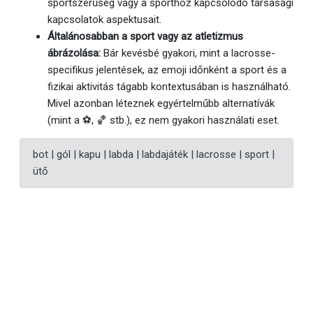
sportszerűség vagy a sporthoz kapcsolódó társasági
kapcsolatok aspektusait.
Általánosabban a sport vagy az atletizmus
ábrázolása:
Bár kevésbé gyakori, mint a lacrosse-
specifikus jelentések, az emoji időnként a sport és a
fizikai aktivitás tágabb kontextusában is használható.
Mivel azonban léteznek egyértelműbb alternatívák
(mint a ⚽️, 🏀 stb.), ez nem gyakori használati eset.
bot | gól | kapu | labda | labdajáték | lacrosse | sport |
ütő