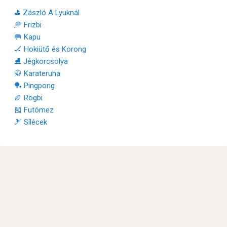
⛳ Zászló A Lyuknál
🥏 Frizbi
🥅 Kapu
🏒 Hokiütő és Korong
⛸ Jégkorcsolya
🥋 Karateruha
🏓 Pingpong
🏉 Rögbi
🎽 Futómez
🎿 Sílécek