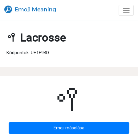
🥍 Lacrosse
Kódpontok: U+1F94D
🥍
Emoji másolása