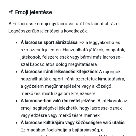
🥍 Emoji jelentése
A 🥍 lacrosse emoji egy lacrosse ütőt és labdát ábrázol.
Legnépszerűbb jelentései a következők:
A lacrosse sport ábrázolása:
Ez a leggyakoribb és
szó szerinti jelentés. Használható játékok, csapatok,
játékosok, felszerelések vagy bármi más lacrosse-
szal kapcsolatos dolog megvitatására.
A lacrosse iránti lelkesedés kifejezése:
A rajongók
használhatják a sport iránti szeretetük kimutatására,
a győzelem megünnneplésére vagy a közelgő
mérkőzés miatti izgalom kifejezésére.
A lacrosse-ban való részvétel jelzése:
A játékosok az
emoji segítségével jelezhetik, hogy lacrosse-oznak,
vagy edzésre vagy mérkőzésre mennek.
A lacrosse kultúrájára vagy közösségére való utalás:
Ez magában foglalhatja a bajtársiasság, a