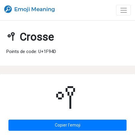
🥍 Crosse
Points de code: U+1F94D
🥍
Copier l'emoji