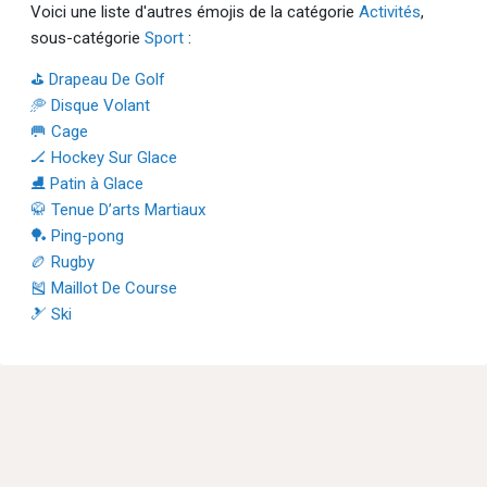
Voici une liste d'autres émojis de la catégorie
Activités
,
sous-catégorie
Sport
:
⛳ Drapeau De Golf
🥏 Disque Volant
🥅 Cage
🏒 Hockey Sur Glace
⛸ Patin à Glace
🥋 Tenue D’arts Martiaux
🏓 Ping-pong
🏉 Rugby
🎽 Maillot De Course
🎿 Ski