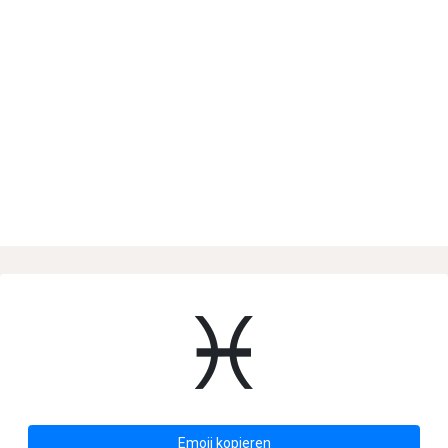
♓
Emoji kopieren